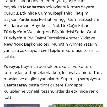
Parkı’na kadar devam eden yürüyüşte Türk
bayrakları
Manhattan
sokaklarını kırmızı beyaza
bürüdü. Etkinliğe Cumhurbaşkanlığı İletişim
Başkan Yardımcısı Ferhat Pirinççi, Cumhurbaşkanı
Başdanışmanı Büyükelçi Prof. Dr. Çağrı Erhan,
Türkiye’nin
Washington Büyükelçisi Sedat Önal,
Türkiye’nin
BM Daimî Temsilcisi Ahmet Yıldız ve
New York
Başkonsolosu Muhittin Ahmet Yazal’ın
yanı sıra çok sayıda
sivil toplum
kuruluşu temsilcisi
katıldı.
Yürüyüş
boyunca dernekler, okullar ve kültürel
kuruluşlar korteji selamlarken, festival alanında Türk
marşları ve ezgileri yankılandı. Süper Lig şampiyonu
Galatasaray
başta olmak üzere Türk spor
kulüplerine yönelik tezahüratlar da etkinliğe renk
kattı.