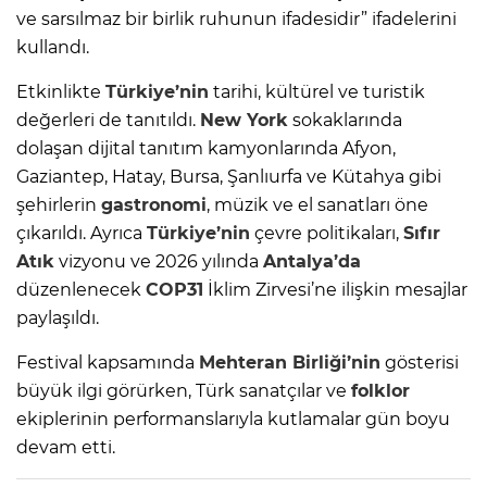
ve sarsılmaz bir birlik ruhunun ifadesidir” ifadelerini
kullandı.
Etkinlikte
Türkiye’nin
tarihi, kültürel ve turistik
değerleri de tanıtıldı.
New York
sokaklarında
dolaşan dijital tanıtım kamyonlarında Afyon,
Gaziantep, Hatay, Bursa, Şanlıurfa ve Kütahya gibi
şehirlerin
gastronomi
, müzik ve el sanatları öne
çıkarıldı. Ayrıca
Türkiye’nin
çevre politikaları,
Sıfır
Atık
vizyonu ve 2026 yılında
Antalya’da
düzenlenecek
COP31
İklim Zirvesi’ne ilişkin mesajlar
paylaşıldı.
Festival kapsamında
Mehteran Birliği’nin
gösterisi
büyük ilgi görürken, Türk sanatçılar ve
folklor
ekiplerinin performanslarıyla kutlamalar gün boyu
devam etti.