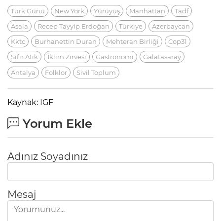
Türk Günü
New York
Yürüyüş
Manhattan
Tadf
Asala
Recep Tayyip Erdoğan
Türkiye
Azerbaycan
Kktc
Burhanettin Duran
Mehteran Birliği
Cop31
Sıfır Atık
İklim Zirvesi
Gastronomi
Galatasaray
Antalya
Folklor
Sivil Toplum
Kaynak: IGF
Yorum Ekle
Adınız Soyadınız
Mesaj