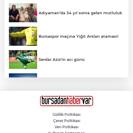
Adıyaman’da 34 yıl sonra gelen mutluluk
Bursaspor maçına Yiğit Arslan ataması!
Serdar Aziz'in acı günü
Bursa’dan Temmuz ayında 3 milyar 914
milyon dolarlık ihracat
Mudanya’da plajlar ful çekiyor
Gizlilik Politikası
Çerez Politikası
ESTETİKTE YENİ AKIM: KIRIŞIKLIK
Veri Politikası
GELMEDEN ÖNLEM