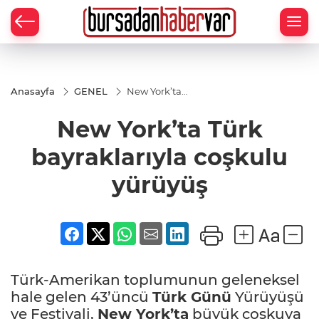
Anasayfa
GENEL
New York’ta
Türk
bayraklarıyla
New York’ta Türk
coşkulu
yürüyüş
bayraklarıyla coşkulu
yürüyüş
Türk-Amerikan toplumunun geleneksel
hale gelen 43’üncü
Türk Günü
Yürüyüşü
ve Festivali,
New York’ta
büyük coşkuya