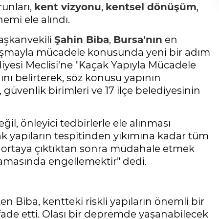
unları,
kent vizyonu
,
kentsel dönüşüm
,
nemi ele alındı.
aşkanvekili
Şahin Biba
,
Bursa'nın
en
laşmayla mücadele konusunda yeni bir adım
diyesi Meclisi'ne "Kaçak Yapıyla Mücadele
ı belirterek, söz konusu yapının
 güvenlik birimleri ve 17 ilçe belediyesinin
il, önleyici tedbirlerle ele alınması
ak yapıların tespitinden yıkımına kadar tüm
ı ortaya çıktıktan sonra müdahale etmek
şamasında engellemektir" dedi.
en Biba, kentteki riskli yapıların önemli bir
de etti. Olası bir depremde yaşanabilecek