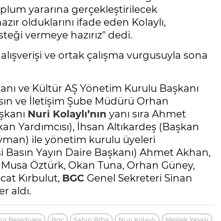
Toplum yararına gerçekleştirilecek
azır olduklarını ifade eden Kolaylı,
steği vermeye hazırız" dedi.
 alışverişi ve ortak çalışma vurgusuyla sona
anı ve Kültür AŞ Yönetim Kurulu Başkanı
sın ve İletişim Şube Müdürü Orhan
şkanı
Nuri Kolaylı’nın
yanı sıra Ahmet
kan Yardımcısı), İhsan Altıkardeş (Başkan
yman) ile yönetim kurulu üyeleri
si Basın Yayın Daire Başkanı) Ahmet Akhan,
e, Musa Öztürk, Okan Tuna, Orhan Güney,
cat Kırbulut,
BGC
Genel Sekreteri Sinan
r aldı.
ir Belediyesi
Bgc
Şahin Biba
Nuri Kolaylı
Meslek Yasası