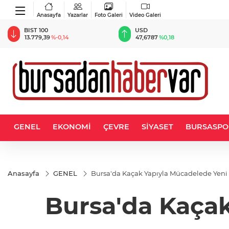
Anasayfa
Yazarlar
Foto Galeri
Video Galeri
BIST 100
USD
13.779,39
%-0,14
47,6787
%0,18
GENEL
EKONOMİ
ÇEVRE
SİYASET
BURSASPO
Anasayfa
GENEL
Bursa'da Kaçak Yapıyla Mücadelede Yeni
Bursa'da Kaça