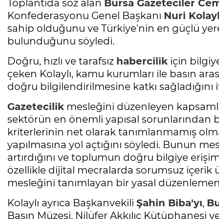
Toplantıda söz alan
Bursa
Gazeteciler Cem
Konfederasyonu Genel Başkanı
Nuri Kolayl
sahip olduğunu ve Türkiye'nin en güçlü yer
bulunduğunu söyledi.
Doğru, hızlı ve tarafsız
habercilik
için bilg
çeken Kolaylı, kamu kurumları ile basın ara
doğru bilgilendirilmesine katkı sağladığını i
Gazetecilik
mesleğini düzenleyen kapsamlı
sektörün en önemli yapısal sorunlarından bi
kriterlerinin net olarak tanımlanmamış olma
yapılmasına yol açtığını söyledi. Bunun mesle
artırdığını ve toplumun doğru bilgiye erişim
özellikle dijital mecralarda sorumsuz içerik 
mesleğini tanımlayan bir yasal düzenlemeni
Kolaylı ayrıca Başkanvekili
Şahin Biba'yı
,
Bu
Basın Müzesi, Nilüfer Akkılıç Kütüphanesi v