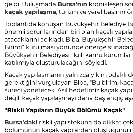
geldi. Buluşmada
Bursa'nın
kronikleşen sor
kaçak yapılaşma
, turizm ve yerel basının ö
Toplantıda konuşan Büyükşehir Belediye B
önemli sorunlarından biri olan kaçak yapı
atacaklarını açıkladı. Biba, Büyükşehir Bele
Birimi" kurulması yönünde önerge sunacağın
Büyükşehir Belediyesi, ilgili kamu kurumları,
katılımıyla oluşturulacağını söyledi.
Kaçak yapılaşmanın yalnızca yıkım odaklı değ
gerektiğini vurgulayan Biba, "Bu birim, kaç
süreci yönetecek. Asıl hedefimiz kaçak yap
değil, kaçak yapılaşmayı daha başlangıç a
"Riskli Yapıların Büyük Bölümü Kaçak"
Bursa'daki
riskli yapı stokuna da dikkat çek
bölümünün kaçak yapılardan oluştuğunu ifa