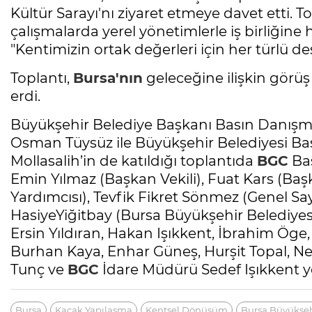
Kültür Sarayı'nı ziyaret etmeye davet etti. 
çalışmalarda yerel yönetimlerle iş birliğine h
"Kentimizin ortak değerleri için her türlü de
Toplantı,
Bursa'nın
geleceğine ilişkin görüş
erdi.
Büyükşehir Belediye Başkanı Basın Danışm
Osman Tüysüz ile Büyükşehir Belediyesi Ba
Mollasalih’in de katıldığı toplantıda
BGC
Ba
Emin Yılmaz (Başkan Vekili), Fuat Kars (Baş
Yardımcısı), Tevfik Fikret Sönmez (Genel Sa
HasiyeYiğitbay (Bursa Büyükşehir Belediye
Ersin Yıldıran, Hakan Işıkkent, İbrahim Ög
Burhan Kaya, Enhar Güneş, Hurşit Topal, Ne
Tunç ve
BGC
İdare Müdürü Sedef Işıkkent ye
Bursa
Kaçak Yapılaşma
Kentsel Dönüşüm
Bursa Büyükşeh