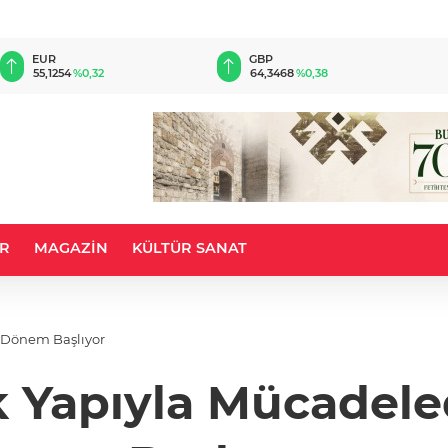
EUR
GBP
55,1254
%0,32
64,3468
%0,38
R
MAGAZİN
KÜLTÜR SANAT
 Dönem Başlıyor
k Yapıyla Mücadel