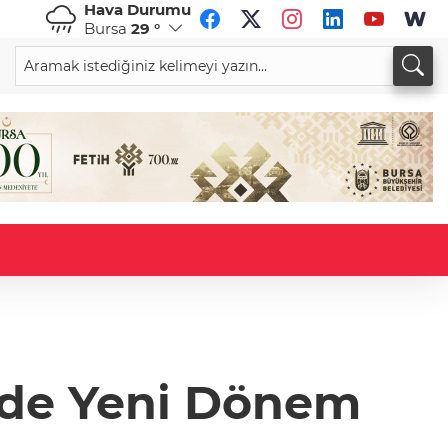
Hava Durumu
Bursa
29 °
CHF
CAD
59,0083
%0,82
34,1883
%0,73
ede Yeni Dönem