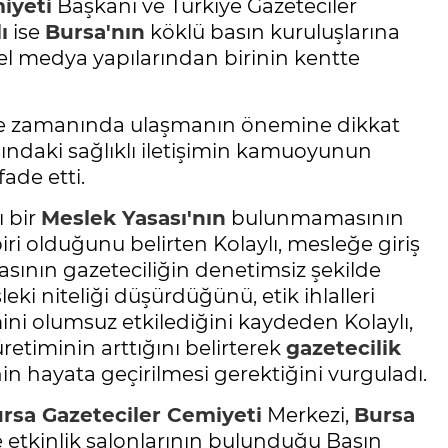
iyeti
Başkanı ve Türkiye Gazeteciler
ı
ise
Bursa'nın
köklü basın kuruluşlarına
el medya yapılarından birinin kentte
iye zamanında ulaşmanın önemine dikkat
sındaki sağlıklı iletişimin kamuoyunun
fade etti.
 bir
Meslek Yasası'nın
bulunmamasının
ri olduğunu belirten Kolaylı, mesleğe giriş
sının gazeteciliğin denetimsiz şekilde
ki niteliği düşürdüğünü, etik ihlalleri
ini olumsuz etkilediğini kaydeden Kolaylı,
üretiminin arttığını belirterek
gazetecilik
n hayata geçirilmesi gerektiğini vurguladı.
rsa
Gazeteciler Cemiyeti
Merkezi,
Bursa
e etkinlik salonlarının bulunduğu Basın