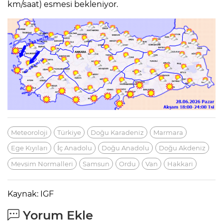
km/saat) esmesi bekleniyor.
Meteoroloji
Türkiye
Doğu Karadeniz
Marmara
Ege Kıyıları
İç Anadolu
Doğu Anadolu
Doğu Akdeniz
Mevsim Normalleri
Samsun
Ordu
Van
Hakkari
Kaynak: IGF
Yorum Ekle