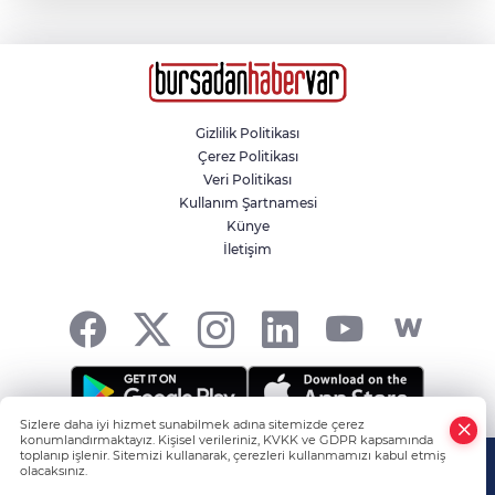
Ablasını kurtarmak için denize giren 19
yaşındaki genç hayatını kaybetti
Ümraniye'de hafif ticari araç ile otomobil
çarpıştı: 4'ü ağır, 6 yaralı
Gizlilik Politikası
Çerez Politikası
Sultanbeyli'de kaza yapan otomobil alev
Veri Politikası
aldı
Kullanım Şartnamesi
Künye
İletişim
Kuzey Marmara Otoyolu'nda tünelde feci
kaza: 3 ölü, 1 ağır yaralı
Sizlere daha iyi hizmet sunabilmek adına sitemizde çerez
konumlandırmaktayız. Kişisel verileriniz, KVKK ve GDPR kapsamında
Tüm hakkı saklıdır! -
HABER YAZILIMI
ve TURKTICARET.NET
toplanıp işlenir. Sitemizi kullanarak, çerezleri kullanmamızı kabul etmiş
olacaksınız.
projesidir Copyright© 2006-2026 Tüm hakları saklıdır.
Anasayfa
Haber Ara
Yazarlar