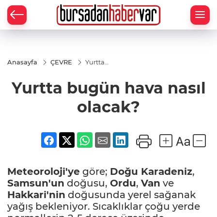
Anasayfa
ÇEVRE
Yurtta
bugün
hava
Yurtta bugün hava nasıl
nasıl
olacak?
olacak?
Meteoroloji'ye
göre;
Doğu Karadeniz
,
Samsun'un
doğusu,
Ordu
,
Van
ve
Hakkari'nin
doğusunda yerel sağanak
yağış bekleniyor. Sıcaklıklar çoğu yerde