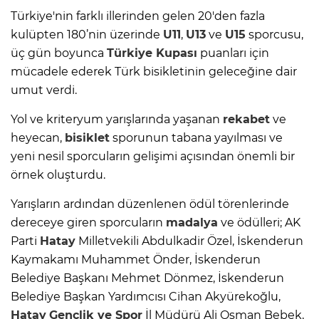
Türkiye'nin farklı illerinden gelen 20'den fazla
kulüpten 180’nin üzerinde
U11
,
U13
ve
U15
sporcusu,
üç gün boyunca
Türkiye Kupası
puanları için
mücadele ederek Türk bisikletinin geleceğine dair
umut verdi.
Yol ve kriteryum yarışlarında yaşanan
rekabet
ve
heyecan,
bisiklet
sporunun tabana yayılması ve
yeni nesil sporcuların gelişimi açısından önemli bir
örnek oluşturdu.
Yarışların ardından düzenlenen ödül törenlerinde
dereceye giren sporcuların
madalya
ve ödülleri; AK
Parti
Hatay
Milletvekili Abdulkadir Özel, İskenderun
Kaymakamı Muhammet Önder, İskenderun
Belediye Başkanı Mehmet Dönmez, İskenderun
Belediye Başkan Yardımcısı Cihan Akyürekoğlu,
Hatay
Gençlik ve Spor
İl Müdürü Ali Osman Bebek,