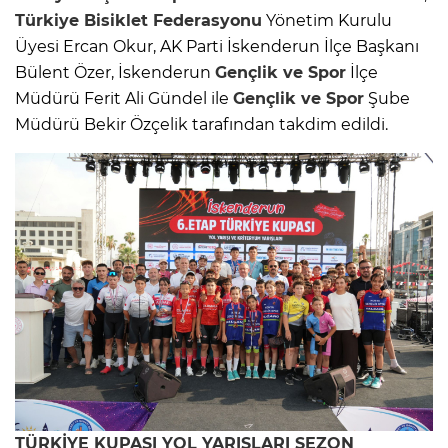
Türkiye
Bisiklet
Federasyonu
Yönetim Kurulu
Üyesi Ercan Okur, AK Parti İskenderun İlçe Başkanı
Bülent Özer, İskenderun
Gençlik ve Spor
İlçe
Müdürü Ferit Ali Gündel ile
Gençlik ve Spor
Şube
Müdürü Bekir Özçelik tarafından takdim edildi.
TÜRKİYE KUPASI
YOL YARIŞLARI
SEZON