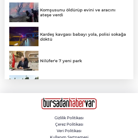
Komşusunu öldürüp evini ve aracını
ateşe verdi
Kardeş kavgası babayı yola, polisi sokağa
döktü
Nilüfer'e 7 yeni park
100 bin forma kampanyasına
Altıeylül'den anlamlı destek
Uzmanlardan açlık krizini önleyen
atıştırmalık önerisi
Gizlilik Politikası
Çerez Politikası
Şenliğin En Güzeli Osmangazi’nin
Veri Politikası
Mahallelerinde Yaşanıyor
Kullanım Şartnamesi