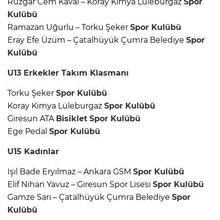
Rüzgar Cem Kaval – Koray Kimya Lüleburgaz
Spor
Kulübü
Ramazan Uğurlu – Torku Şeker
Spor Kulübü
Eray Efe Üzüm – Çatalhüyük Çumra Belediye
Spor
Kulübü
U13
Erkekler
Takım Klasmanı
Torku Şeker
Spor Kulübü
Koray Kimya Lüleburgaz
Spor Kulübü
Giresun ATA
Bisiklet
Spor Kulübü
Ege Pedal
Spor Kulübü
U15
Kadınlar
Işıl Bade Eryılmaz – Ankara GSM
Spor Kulübü
Elif Nihan Yavuz – Giresun Spor Lisesi
Spor Kulübü
Gamze Sarı – Çatalhüyük Çumra Belediye
Spor
Kulübü