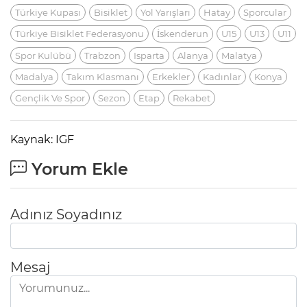
Türkiye Kupası
Bisiklet
Yol Yarışları
Hatay
Sporcular
Türkiye Bisiklet Federasyonu
İskenderun
U15
U13
U11
Spor Kulübü
Trabzon
Isparta
Alanya
Malatya
Madalya
Takım Klasmanı
Erkekler
Kadınlar
Konya
Gençlik Ve Spor
Sezon
Etap
Rekabet
Kaynak: IGF
Yorum Ekle
Adınız Soyadınız
Mesaj