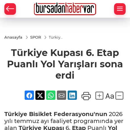
Anasayfa
SPOR
Türkiye
Kupası
6. Etap
Türkiye Kupası 6. Etap
Puanlı
Yol
Yarışları
Puanlı Yol Yarışları sona
sona
erdi
erdi
Türkiye
Bisiklet
Federasyonu'nun
2026
yılı temmuz ayı faaliyet programında yer
alan
Türkiye Kupası
6.
Etap
Puanlı
Yol