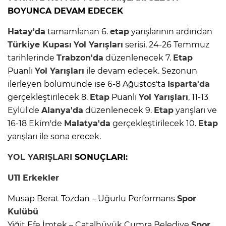
BOYUNCA DEVAM EDECEK
Hatay'da
tamamlanan 6.
etap
yarışlarının ardından
Türkiye Kupası
Yol Yarışları
serisi, 24-26 Temmuz
tarihlerinde
Trabzon'da
düzenlenecek 7.
Etap
Puanlı
Yol Yarışları
ile devam edecek. Sezonun
ilerleyen bölümünde ise 6-8 Ağustos'ta
Isparta'da
gerçekleştirilecek 8.
Etap
Puanlı
Yol Yarışları
, 11-13
Eylül'de
Alanya'da
düzenlenecek 9.
Etap
yarışları ve
16-18 Ekim'de
Malatya'da
gerçekleştirilecek 10.
Etap
yarışları ile sona erecek.
YOL YARIŞLARI
SONUÇLARI:
U11
Erkekler
Musap Berat Tozdan – Uğurlu Performans
Spor
Kulübü
Yiğit Efe İmtek – Çatalhüyük Çumra Belediye
Spor