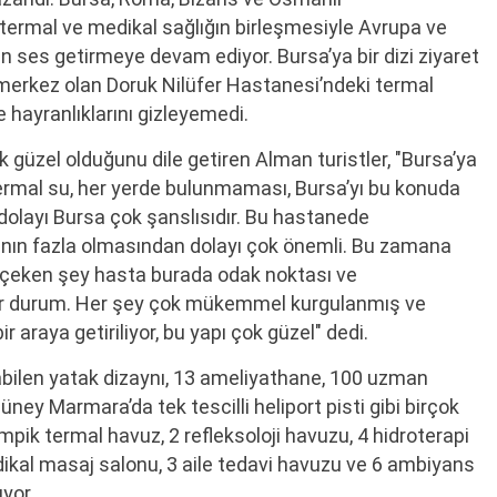
 termal ve medikal sağlığın birleşmesiyle Avrupa ve
 ses getirmeye devam ediyor. Bursa’ya bir dizi ziyaret
u merkez olan Doruk Nilüfer Hastanesi’ndeki termal
 hayranlıklarını gizleyemedi.
çok güzel olduğunu dile getiren Alman turistler, "Bursa’ya
ermal su, her yerde bulunmaması, Bursa’yı bu konuda
dolayı Bursa çok şanslısıdır. Bu hastanede
 yanının fazla olmasından dolayı çok önemli. Bu zamana
i çeken şey hasta burada odak noktası ve
bir durum. Her şey çok mükemmel kurgulanmış ve
ir araya getiriliyor, bu yapı çok güzel" dedi.
kabilen yatak dizaynı, 13 ameliyathane, 100 uzman
üney Marmara’da tek tescilli heliport pisti gibi birçok
mpik termal havuz, 2 refleksoloji havuzu, 4 hidroterapi
ikal masaj salonu, 3 aile tedavi havuzu ve 6 ambiyans
uyor.