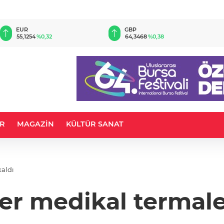
EUR
GBP
55,1254
%0,32
64,3468
%0,38
R
MAGAZİN
KÜLTÜR SANAT
kaldı
ler medikal termale