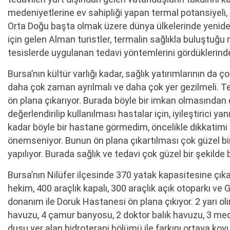
medeniyetlerine ev sahipliği yapan termal potansiyeli,
Orta Doğu başta olmak üzere dünya ülkelerinde yeniden
için gelen Alman turistler, termalin sağlıkla buluştuğ
tesislerde uygulanan tedavi yöntemlerini gördüklerinde
Bursa’nın kültür varlığı kadar, sağlık yatırımlarının da 
daha çok zaman ayrılmalı ve daha çok yer gezilmeli. T
ön plana çıkarıyor. Burada böyle bir imkan olmasından 
değerlendirilip kullanılması hastalar için, iyileştirici
kadar böyle bir hastane görmedim, öncelikle dikkatim
önemseniyor. Bunun ön plana çıkartılması çok güzel 
yapılıyor. Burada sağlık ve tedavi çok güzel bir şekilde b
Bursa’nın Nilüfer ilçesinde 370 yatak kapasitesine çı
hekim, 400 araçlık kapalı, 300 araçlık açık otoparkı ve G
donanım ile Doruk Hastanesi ön plana çıkıyor. 2 yarı oli
havuzu, 4 çamur banyosu, 2 doktor balık havuzu, 3 med
duşu yer alan hidroterapi bölümü ile farkını ortaya koy