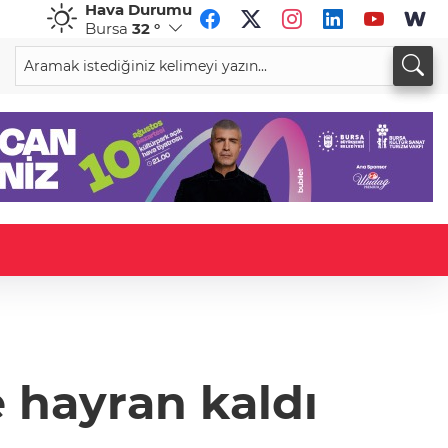
Hava Durumu
Bursa
32 °
CHF
CAD
59,0083
%0,82
34,1883
%0,73
 hayran kaldı