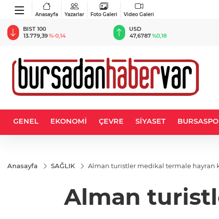
Anasayfa
Yazarlar
Foto Galeri
Video Galeri
BIST 100
USD
13.779,39
%-0,14
47,6787
%0,18
GENEL
EKONOMİ
ÇEVRE
SİYASET
BURSASPO
Anasayfa
SAĞLIK
Alman turistler medikal termale hayran 
Alman turist