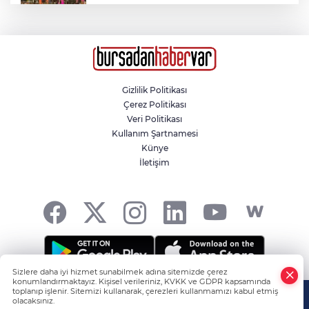
Gaziosmanpaşa’da Erkin Koray vefatının
üçüncü yılında anıldı
Susurluk’ta halı saha filesine takılan
karga itfaiye ekiplerince kurtarıldı
Gizlilik Politikası
Çerez Politikası
Veri Politikası
Türkülerle gayrimenkul satıyor
Kullanım Şartnamesi
Künye
İletişim
Orhangazi'deki meslek lisesinin yıkımına
başlandı
Sizlere daha iyi hizmet sunabilmek adına sitemizde çerez
konumlandırmaktayız. Kişisel verileriniz, KVKK ve GDPR kapsamında
Tüm hakkı saklıdır! -
HABER YAZILIMI
ve TURKTICARET.NET
toplanıp işlenir. Sitemizi kullanarak, çerezleri kullanmamızı kabul etmiş
olacaksınız.
projesidir Copyright© 2006-2026 Tüm hakları saklıdır.