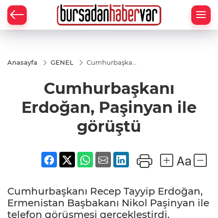
Anasayfa
GENEL
Cumhurbaşkanı
Erdoğan,
Paşinyan ile
Cumhurbaşkanı
görüştü
Erdoğan, Paşinyan ile
görüştü
Cumhurbaşkanı Recep Tayyip Erdoğan,
Ermenistan Başbakanı Nikol Paşinyan ile
telefon görüşmesi gerçekleştirdi.