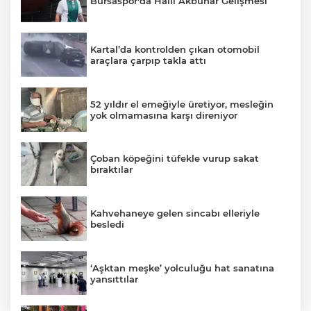
Bursaspor'da Halil Akbunar Gelişmesi
Kartal’da kontrolden çıkan otomobil
araçlara çarpıp takla attı
52 yıldır el emeğiyle üretiyor, mesleğin
yok olmamasına karşı direniyor
Çoban köpeğini tüfekle vurup sakat
bıraktılar
Kahvehaneye gelen sincabı elleriyle
besledi
‘Aşktan meşke’ yolculuğu hat sanatına
yansıttılar