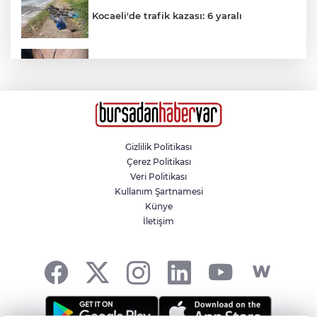
Kocaeli'de trafik kazası: 6 yaralı
’Drakula’ böceği Karadeniz’de yayılıyor
Nilüfer Belediyesi’nden mahallelerde
yerinde inceleme
Gizlilik Politikası
Çerez Politikası
Beykoz'da uyuşturucu operasyonu: 117
Veri Politikası
kök hint keneviri ve çok sayıda silah ele
Kullanım Şartnamesi
geçirildi
Künye
İletişim
Yağışlar arıcıların yüzünü güldürdü: Bal
üretiminde bereketli sezon