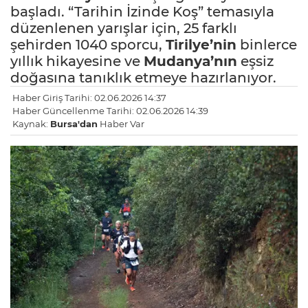
başladı. “Tarihin İzinde Koş” temasıyla
düzenlenen yarışlar için, 25 farklı
şehirden 1040 sporcu,
Tirilye’nin
binlerce
yıllık hikayesine ve
Mudanya’nın
eşsiz
doğasına tanıklık etmeye hazırlanıyor.
Haber Giriş Tarihi: 02.06.2026 14:37
Haber Güncellenme Tarihi: 02.06.2026 14:39
Kaynak:
Bursa'dan
Haber Var