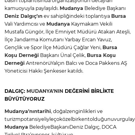
basın toplantısında organizasyonun detayları
kamuoyuyla paylaşıldı.
Mudanya
Belediye Başkanı
Deniz Dalgıç’ın
ev sahipliğindeki toplantıya
Bursa
Vali Yardımcısı ve
Mudanya
Kaymakam Vekili
Mustafa Güngör, İlçe Emniyet Müdürü Atakan Ateşli,
İlçe Jandarma Komutanı Yarbay Ercan Yavuz,
Gençlik ve Spor İlçe Müdürü Çağlar Yeni,
Bursa
Koşu Derneği
Başkanı Ünal Çelik,
Bursa
Koşu
Derneği
AntrenörüYalçın Balcı ve Doca Pakkens AŞ
Yöneticisi Hakkı Şenkeser katıldı.
DALGIÇ:
MUDANYA’NIN
DEĞERİNİ BİRLİKTE
BÜYÜTÜYORUZ
Mudanya’nıntarihi
, doğalzenginlikleri ve
turizmpotansiyeliyleçoközelbirkentolduğunuvurgula
Mudanya
BelediyeBaşkanıDeniz Dalgıç, DOCA
TirilyeUltra’nınspor, kültür ve