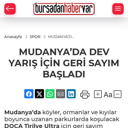
Anasayfa
SPOR
MUDANYA’DA
DEV YARIŞ
İÇİN GERİ
MUDANYA’DA DEV
SAYIM
BAŞLADI
YARIŞ İÇİN GERİ SAYIM
BAŞLADI
Mudanya’da
köyler, ormanlar ve kıyılar
boyunca uzanan parkurlarda koşulacak
DOCA
Tirilye
Ultra
için geri sayım