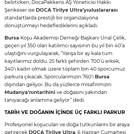
belirtirken, DocaPakkens AŞ Yöneticisi Hakkı
Şenkeser ise
DOCA
Tirilye
Ultra’yıuluslararası
standartlarda prestijli bir organizasyona
dönüştürmeyi hedeflediklerini açıkladı.
Bursa
Koşu Akademisi Derneği Başkanı Ünal Çelik,
geçen yıl 350 olan katılımcı sayısının bu yıl bin 40’a
ulaştığını vurgulayarak, “Yarışa bir ay kala tüm
kayıtlarımız doldu. 25 farklı şehirden 700’ü erkek,
340’ı kadın olmak üzere toplam bin 40 sporcumuz
parkura çıkacak. Sporcularımızın 760’ı
Bursa
dışından geliyor. Bu da yüzlerce misafirimizin
Mudanya’nıntarihini
ve doğasını yakından
tanıyacağı anlamına geliyor” dedi.
TARİH VE DOĞ
ANIN
İÇİ
NDE
ÜÇ FARKLI PARKUR
Profesyonel koşucuları ve doğa tutkunlarını bir araya
getirecek
DOCA
Tirilye
Ultra
, 6 Haziran Cumartesi