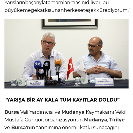
Yarışlarınbaşarıylatamamlanmasınıdiliyor, bu
büyükemeğekatkısunanherkeseteşekkürediyorum.”
“
YARIŞA BİR AY KALA T
ÜM KAYITLAR DOLDU
”
Bursa
Vali Yardımcısı ve
Mudanya
Kaymakamı Vekili
Mustafa Güngör, organizasyonun
Mudanya
,
Tirilye
ve
Bursa’nın
tanıtımına önemli katkı sunacağını