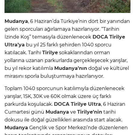
Mudanya
, 6 Haziran’da Türkiye’nin dört bir yanından
gelen sporcuları ağırlamaya hazırlanıyor. “Tarihin
İzinde Koş” temasıyla düzenlenecek
DOCA
Tirilye
Ultra’ya
bu yıl 25 farklı şehirden 1040 sporcu
katılacak. Tarihi
Tirilye
sokaklarından orman
yollarına uzanan parkurlarda gerçekleşecek yarışlar,
bu yıl rekor katılımla
Mudanya’nın
doğal ve kültürel
mirasını sporla buluşturmaya hazırlanıyor.
Toplam 1040 sporcunun katılımıyla düzenlenecek
yarışlar, 15K, 30K ve 60K olmak üzere üç farklı
parkurda koşulacak.
DOCA
Tirilye
Ultra
, 6 Haziran
Cumartesi günü
Mudanya
ve
Tirilye’nin
tarihi
dokusu ile doğal güzellikleri arasında start alacak.
Mudanya
Gençlik ve Spor Merkezi’nde düzenlenen