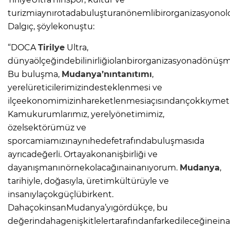
turizmiaynırotadabuluşturanönemlibirorganizasyonold
Dalgıç, şöylekonuştu:
“DOCA
Tirilye
Ultra,
dünyaölçeğindebilinirliğiolanbirorganizasyonadönüşmey
Bu buluşma,
Mudanya’nıntanıtımı
,
yerelüreticilerimizindesteklenmesi ve
ilçeekonomimizinhareketlenmesiaçısındançokkıymetl
Kamukurumlarımız, yerelyönetimimiz,
özelsektörümüz ve
sporcamiamızınaynıhedefetrafındabuluşmasıda
ayrıcadeğerli. Ortayakonanişbirliği ve
dayanışmanınörnekolacağınainanıyorum.
Mudanya
,
tarihiyle, doğasıyla, üretimkültürüyle ve
insanıylaçokgüçlübirkent.
DahaçokinsanMudanya’yıgördükçe, bu
değerindahagenişkitlelertarafındanfarkedileceğineina