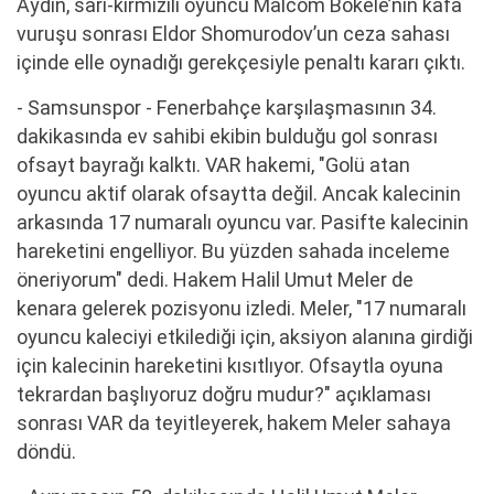
Aydın, sarı-kırmızılı oyuncu Malcom Bokele’nin kafa
vuruşu sonrası Eldor Shomurodov’un ceza sahası
içinde elle oynadığı gerekçesiyle penaltı kararı çıktı.
- Samsunspor - Fenerbahçe karşılaşmasının 34.
dakikasında ev sahibi ekibin bulduğu gol sonrası
ofsayt bayrağı kalktı. VAR hakemi, "Golü atan
oyuncu aktif olarak ofsaytta değil. Ancak kalecinin
arkasında 17 numaralı oyuncu var. Pasifte kalecinin
hareketini engelliyor. Bu yüzden sahada inceleme
öneriyorum" dedi. Hakem Halil Umut Meler de
kenara gelerek pozisyonu izledi. Meler, "17 numaralı
oyuncu kaleciyi etkilediği için, aksiyon alanına girdiği
için kalecinin hareketini kısıtlıyor. Ofsaytla oyuna
tekrardan başlıyoruz doğru mudur?" açıklaması
sonrası VAR da teyitleyerek, hakem Meler sahaya
döndü.