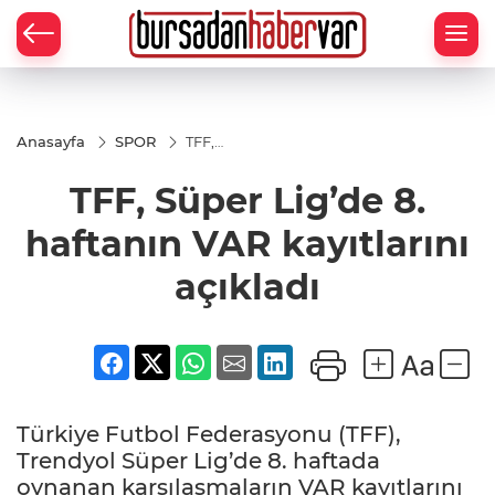
Anasayfa
SPOR
TFF,
Süper
Lig’de 8.
TFF, Süper Lig’de 8.
haftanın
VAR
kayıtlarını
haftanın VAR kayıtlarını
açıkladı
açıkladı
Türkiye Futbol Federasyonu (TFF),
Trendyol Süper Lig’de 8. haftada
oynanan karşılaşmaların VAR kayıtlarını