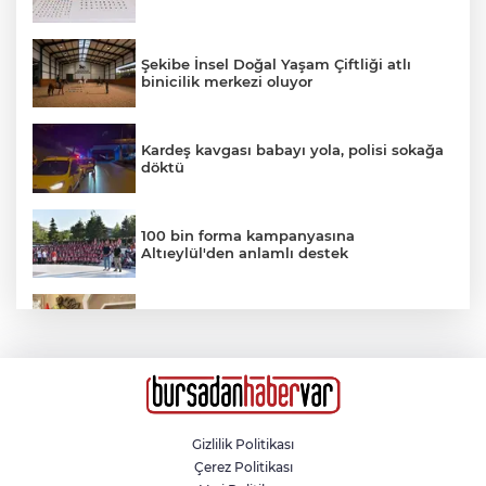
Şekibe İnsel Doğal Yaşam Çiftliği atlı
binicilik merkezi oluyor
Kardeş kavgası babayı yola, polisi sokağa
döktü
100 bin forma kampanyasına
Altıeylül'den anlamlı destek
Nilüfer'e 7 yeni park
Eskişehir’de kaza sonrası güvenlik
kamerası izlenirken bıçaklı kavga: 2 yaralı
Gizlilik Politikası
Çerez Politikası