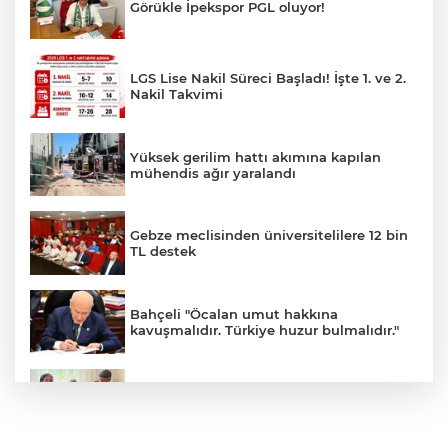
Görükle İpekspor PGL oluyor!
LGS Lise Nakil Süreci Başladı! İşte 1. ve 2.
Nakil Takvimi
Yüksek gerilim hattı akımına kapılan
mühendis ağır yaralandı
Gebze meclisinden üniversitelilere 12 bin
TL destek
Bahçeli "Öcalan umut hakkına
kavuşmalıdır. Türkiye huzur bulmalıdır."
Adıyaman’da 34 yıl sonra gelen mutluluk