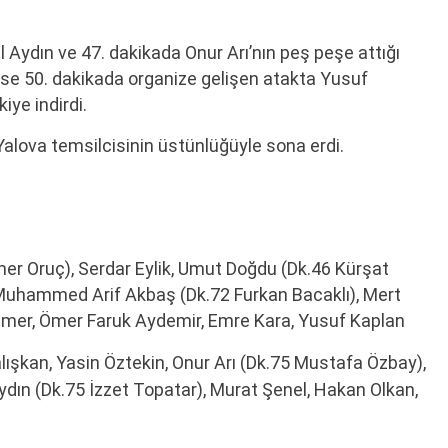
ül Aydın ve 47. dakikada Onur Arı’nın peş peşe attığı
r ise 50. dakikada organize gelişen atakta Yusuf
iye indirdi.
alova temsilcisinin üstünlüğüyle sona erdi.
er Oruç), Serdar Eylik, Umut Doğdu (Dk.46 Kürşat
Muhammed Arif Akbaş (Dk.72 Furkan Bacaklı), Mert
smer, Ömer Faruk Aydemir, Emre Kara, Yusuf Kaplan
şkan, Yasin Öztekin, Onur Arı (Dk.75 Mustafa Özbay),
dın (Dk.75 İzzet Topatar), Murat Şenel, Hakan Olkan,