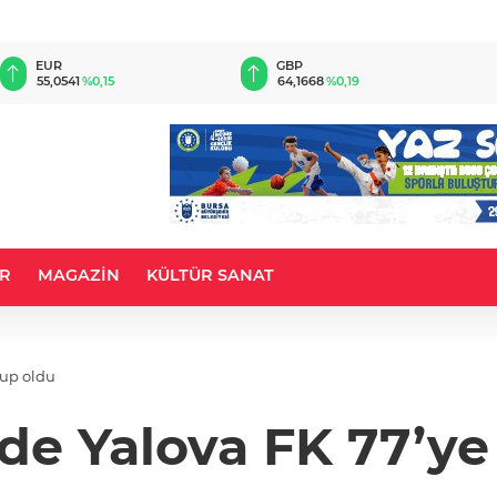
EUR
GBP
55,0541
%0,15
64,1668
%0,19
R
MAGAZİN
KÜLTÜR SANAT
lup oldu
de Yalova FK 77’ye