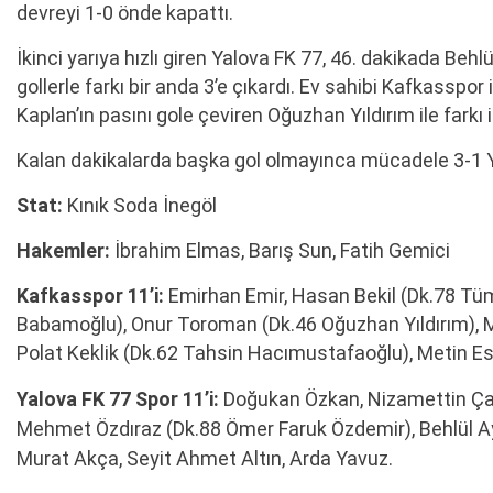
devreyi 1-0 önde kapattı.
İkinci yarıya hızlı giren Yalova FK 77, 46. dakikada Behl
gollerle farkı bir anda 3’e çıkardı. Ev sahibi Kafkasspo
Kaplan’ın pasını gole çeviren Oğuzhan Yıldırım ile farkı ik
Kalan dakikalarda başka gol olmayınca mücadele 3-1 Y
Stat:
Kınık Soda İnegöl
Hakemler:
İbrahim Elmas, Barış Sun, Fatih Gemici
Kafkasspor 11’i:
Emirhan Emir, Hasan Bekil (Dk.78 Tüm
Babamoğlu), Onur Toroman (Dk.46 Oğuzhan Yıldırım), 
Polat Keklik (Dk.62 Tahsin Hacımustafaoğlu), Metin E
Yalova FK 77 Spor 11’i:
Doğukan Özkan, Nizamettin Çalı
Mehmet Özdıraz (Dk.88 Ömer Faruk Özdemir), Behlül Ay
Murat Akça, Seyit Ahmet Altın, Arda Yavuz.