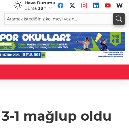
Hava Durumu
Bursa
33 °
CHF
CAD
58,9146
%0,01
33,9394
%0,01
 3-1 mağlup oldu