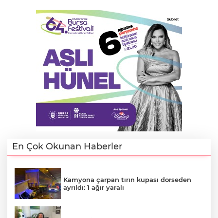
En Çok Okunan Haberler
Kamyona çarpan tırın kupası dorseden
ayrıldı: 1 ağır yaralı