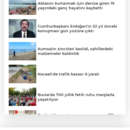
Ablasını kurtarmak için denize giren 19
yaşındaki genç hayatını kaybetti
Cumhurbaşkanı Erdoğan’ın 32 yıl önceki
konuşması gün yüzüne çıktı
Kumsalın zincirleri kesildi, sahillerdeki
malzemeler kaldırıldı
Kocaeli'de trafik kazası: 6 yaralı
Bursa'da 700 yıllık fetih ruhu marşlarla
yaşatılıyor
Beykoz'da uyuşturucu operasyonu: 117
kök hint keneviri ve çok sayıda silah ele
geçirildi