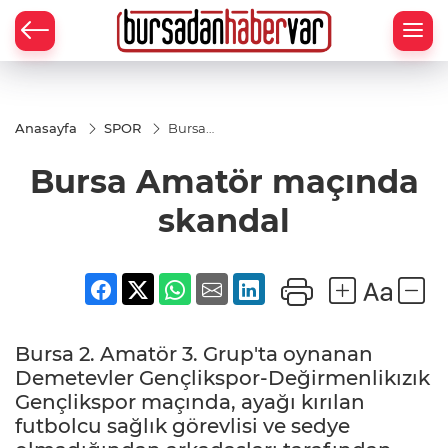
Anasayfa
SPOR
Bursa
Amatör
maçında
Bursa Amatör maçında
skandal
skandal
Bursa 2. Amatör 3. Grup'ta oynanan
Demetevler Gençlikspor-Değirmenlikızık
Gençlikspor maçında, ayağı kırılan
futbolcu sağlık görevlisi ve sedye