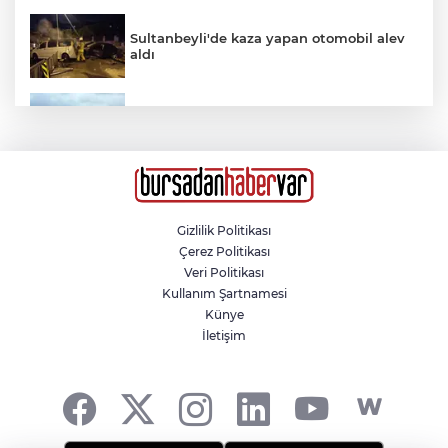
Sultanbeyli'de kaza yapan otomobil alev
aldı
Ablasını kurtarmak için denize giren 19
yaşındaki genç hayatını kaybetti
Kumsalın zincirleri kesildi, sahillerdeki
malzemeler kaldırıldı
Gizlilik Politikası
Çerez Politikası
Kocaeli’de uyuşturucu operasyonlarında
Veri Politikası
6 tutuklama
Kullanım Şartnamesi
Künye
İletişim
’Drakula’ böceği Karadeniz’de yayılıyor