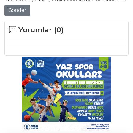
Gönder
Yorumlar (
0
)