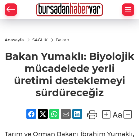
Anasayfa
SAĞLIK
Bakan
Yumaklı:
Biyolojik
Bakan Yumaklı: Biyolojik
mücadelede
yerli üretimi
desteklemeyi
mücadelede yerli
sürdüreceğiz
üretimi desteklemeyi
sürdüreceğiz
Tarım ve Orman Bakanı İbrahim Yumaklı,