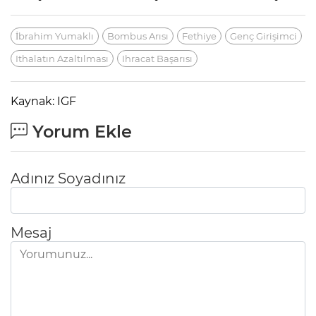
İbrahim Yumaklı
Bombus Arısı
Fethiye
Genç Girişimci
Ithalatın Azaltılması
Ihracat Başarısı
Kaynak: IGF
Yorum Ekle
Adınız Soyadınız
Mesaj