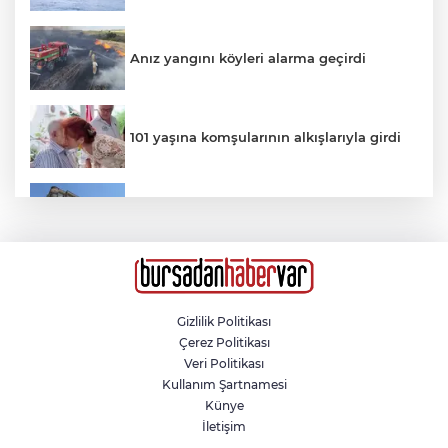
Anız yangını köyleri alarma geçirdi
101 yaşına komşularının alkışlarıyla girdi
Belediye yıkmadı, fuhuş oteli oldu
Su stresi çağı yaklaşıyor! Uzmanlardan
kritik uyarı...
Gizlilik Politikası
Çerez Politikası
Komşusunu öldürüp evini ve aracını
Veri Politikası
ateşe verdi
Kullanım Şartnamesi
Künye
İletişim
AHBAP soruşturmasında milyonluk