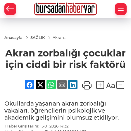
Anasayfa
SAĞLIK
Akran
zorbalığı
çocuklar
Akran zorbalığı çocuklar
için
ciddi bir
risk
için ciddi bir risk faktörü
faktörü
Okullarda yaşanan akran zorbalığı
vakaları, öğrencilerin psikolojik ve
akademik gelişimini olumsuz etkiliyor.
Haber Giriş Tarihi: 15.01.2026 14:32