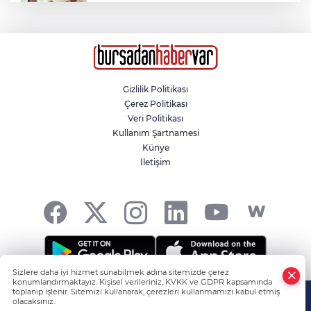
Adıyaman’da 34 yıl sonra gelen mutluluk
Bardağı masaya sert koyunca kovuldu
Gizlilik Politikası
Çerez Politikası
Fatih’te tarihi haziredeki mezar taşlarını
Veri Politikası
kıran şüpheli yakalandı
Kullanım Şartnamesi
Künye
İletişim
Liselere Geçiş Sistemi (LGS) yerleştirme
sonuçları açıklandı
Sizlere daha iyi hizmet sunabilmek adına sitemizde çerez
konumlandırmaktayız. Kişisel verileriniz, KVKK ve GDPR kapsamında
Tüm hakkı saklıdır! -
HABER YAZILIMI
ve TURKTICARET.NET
toplanıp işlenir. Sitemizi kullanarak, çerezleri kullanmamızı kabul etmiş
olacaksınız.
projesidir Copyright© 2006-2026 Tüm hakları saklıdır.