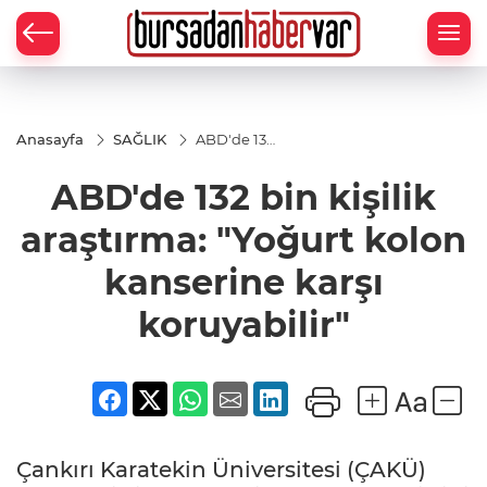
Anasayfa
SAĞLIK
ABD'de 132
bin kişilik
araştırma:
ABD'de 132 bin kişilik
"Yoğurt
kolon
kanserine
araştırma: "Yoğurt kolon
karşı
koruyabilir"
kanserine karşı
koruyabilir"
Çankırı Karatekin Üniversitesi (ÇAKÜ)