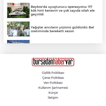
Beykoz'da uyuşturucu operasyonu: 117
kök hint keneviri ve çok sayıda silah ele
geçirildi
Yağışlar arıcıların yüzünü güldürdü: Bal
üretiminde bereketli sezon
Nilüfer Belediyesi’nden mahallelerde
yerinde inceleme
Kimse dokunmadı, kendini yere bıraktı
Gizlilik Politikası
Çerez Politikası
Veri Politikası
Mobilfest'in üçüncü durağı İznik
Kullanım Şartnamesi
Künye
İletişim
Güngören’de 5 katlı binanın balkonu
yıkıldı