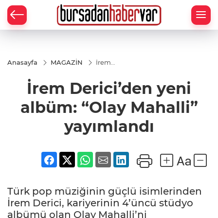
Anasayfa
MAGAZİN
İrem
Derici’den
yeni
İrem Derici’den yeni
albüm:
“Olay
Mahalli”
albüm: “Olay Mahalli”
yayımlandı
yayımlandı
Türk pop müziğinin güçlü isimlerinden
İrem Derici, kariyerinin 4’üncü stüdyo
albümü olan Olay Mahalli’ni