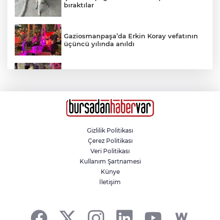
bıraktılar
Gaziosmanpaşa’da Erkin Koray vefatının
üçüncü yılında anıldı
"Kelepçe vuramazlar, imkansız"
Karacabey Belediyespor’dan 5 imza
birden
Gizlilik Politikası
Çerez Politikası
Orhangazi'deki meslek lisesinin yıkımına
Veri Politikası
başlandı
Kullanım Şartnamesi
Künye
İletişim
52 yıldır el emeğiyle üretiyor, mesleğin
yok olmamasına karşı direniyor