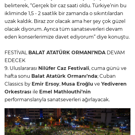
belirterek, “Gerçek bir caz saati oldu. Türkiye’nin bu
ikliminde 1,5 - 2 saatlik bir zamanda o sıkıntılardan
uzak kaldık. Biraz zor olacak ama her şey çok güzel
olacak diyorum. Ayrıca tüm sanatseverleri devam
eden konserlerimize davet ediyorum” diye konuştu.
FESTİVAL
BALAT ATATÜRK ORMANI’NDA
DEVAM
EDECEK
9. Uluslararası
Nilüfer Caz Festivali
, cuma günü ve
hafta sonu
Balat Atatürk Ormanı’nda
; Cuban
Classics by
Emir Ersoy
,
Musa Eroğlu
ve
Yediveren
Orkestrası
ile
Emel Mathlouthi’nin
performanslarıyla sanatseverleri ağırlayacak.