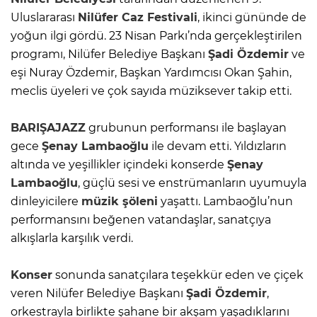
Uluslararası
Nilüfer Caz Festivali
, ikinci gününde de
yoğun ilgi gördü. 23 Nisan Parkı’nda gerçekleştirilen
programı, Nilüfer Belediye Başkanı
Şadi Özdemir
ve
eşi Nuray Özdemir, Başkan Yardımcısı Okan Şahin,
meclis üyeleri ve çok sayıda müziksever takip etti.
BARIŞAJAZZ
grubunun performansı ile başlayan
gece
Şenay Lambaoğlu
ile devam etti. Yıldızların
altında ve yeşillikler içindeki konserde
Şenay
Lambaoğlu
, güçlü sesi ve enstrümanların uyumuyla
dinleyicilere
müzik şöleni
yaşattı. Lambaoğlu’nun
performansını beğenen vatandaşlar, sanatçıya
alkışlarla karşılık verdi.
Konser
sonunda sanatçılara teşekkür eden ve çiçek
veren Nilüfer Belediye Başkanı
Şadi Özdemir
,
orkestrayla birlikte şahane bir akşam yaşadıklarını