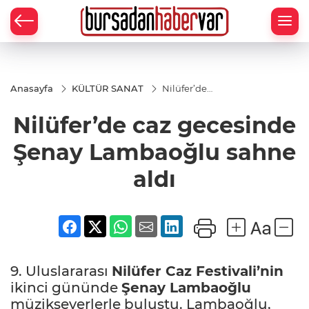
Anasayfa
KÜLTÜR SANAT
Nilüfer’de
caz
gecesinde
Nilüfer’de caz gecesinde
Şenay
Lambaoğlu
sahne aldı
Şenay Lambaoğlu sahne
aldı
9. Uluslararası
Nilüfer Caz Festivali’nin
ikinci gününde
Şenay Lambaoğlu
müzikseverlerle buluştu. Lambaoğlu,