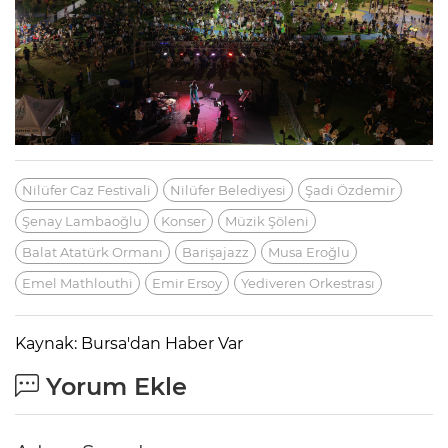
Nilüfer Caz Festivali
Nilüfer Belediyesi
Şadi Özdemir
Şenay Lambaoğlu
Konser
Müzik Şöleni
Balat Atatürk Ormanı
Barişajazz
Musa Eroğlu
Emel Mathlouthi
Emir Ersoy
Yediveren Orkestrası
Kaynak: Bursa'dan Haber Var
Yorum Ekle