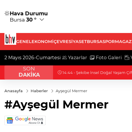
Hava Durumu
Bursa
30 °
GENEL
EKONOMİ
ÇEVRE
SİYASET
BURSASPOR
MAGAZ
2 Mayıs 2026-Cumartesi
Yazarlar
Foto Galeri
V
SON
14:44 - Şekibe İnsel Doğal Yaşam Çiftl
DAKİKA
Anasayfa
Haberler
Ayşegül Mermer
#Ayşegül Mermer