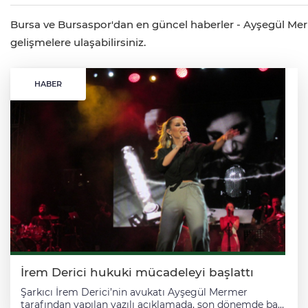
Bursa ve Bursaspor'dan en güncel haberler - Ayşegül Merme
gelişmelere ulaşabilirsiniz.
HABER
İrem Derici hukuki mücadeleyi başlattı
Şarkıcı İrem Derici’nin avukatı Ayşegül Mermer
tarafından yapılan yazılı açıklamada, son dönemde bazı