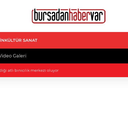
İN
KÜLTÜR SANAT
ideo Galeri
iği atlı binicilik merkezi oluyor