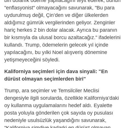
bin dolarlık ödeme yapılacağını teyit ederek, bunun
"enflasyonist" olmayacağını savunarak, "Bu para
uydurulmuş değil, Çin’den ve diğer ülkelerden
aldığımız gümrük vergilerinden geliyor. Zenginler
hariç herkes 2 bin dolar alacak. Ayrıca bu paranın
bir kısmıyla da ulusal borcu azaltacağız." ifadelerini
kullandı. Trump, ödemelerin gelecek yıl içinde
yapılacağını, bu yılki Noel alışveriş dönemine
yetişmeyeceğini söyledi.
Kaliforniya seçimleri için dava sinyali: "En
dürüst olmayan seçimlerden biri"
Trump, ara seçimler ve Temsilciler Meclisi
dengesiyle ilgili sorularda, özellikle Kaliforniya’daki
oy kullanma uygulamalarını hedef aldı. Eyalette
posta yoluyla gönderilen çok sayıda oy pusulası
nedeniyle usulsüzlük yaşandığını savunarak,
"Kaliforniya şimdiye kadarki en dürüst olmayan