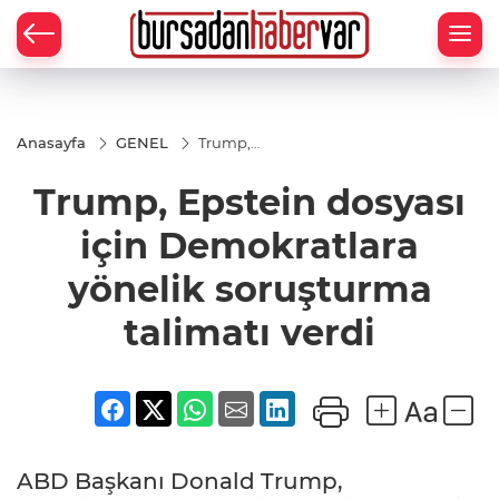
Anasayfa
GENEL
Trump,
Epstein
dosyası için
Trump, Epstein dosyası
Demokratlara
yönelik
soruşturma
için Demokratlara
talimatı verdi
yönelik soruşturma
talimatı verdi
ABD Başkanı Donald Trump,