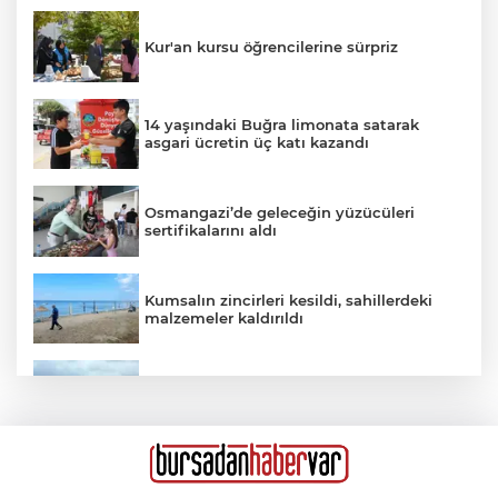
Kur'an kursu öğrencilerine sürpriz
14 yaşındaki Buğra limonata satarak
asgari ücretin üç katı kazandı
Osmangazi’de geleceğin yüzücüleri
sertifikalarını aldı
Kumsalın zincirleri kesildi, sahillerdeki
malzemeler kaldırıldı
Ablasını kurtarmak için denize giren 19
yaşındaki genç hayatını kaybetti
Ümraniye'de hafif ticari araç ile otomobil
çarpıştı: 4'ü ağır, 6 yaralı