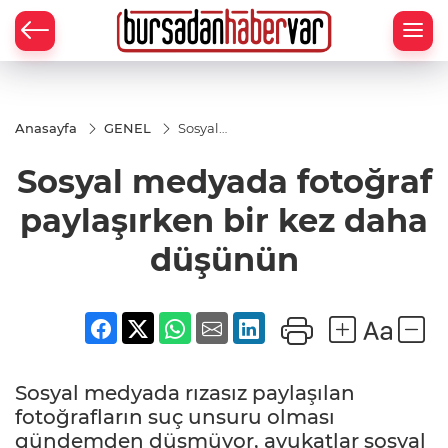
Anasayfa
GENEL
Sosyal
medyada
fotoğraf
Sosyal medyada fotoğraf
paylaşırken
bir kez
daha
paylaşırken bir kez daha
düşünün
düşünün
Sosyal medyada rızasız paylaşılan
fotoğrafların suç unsuru olması
gündemden düşmüyor, avukatlar sosyal