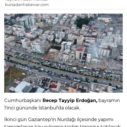
bursadanhabervar.com
Cumhurbaşkanı
Recep Tayyip Erdoğan,
bayramın
1'inci gününde İstanbul'da olacak.
İkinci gün Gaziantep'in Nurdağı ilçesinde yapımı
tamamlanan köy evlerinin teslim törenine katılacak.