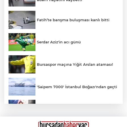
Fatih’te barışma buluşması kanlı bitti
Serdar Aziz'in acı günü
Bursaspor maçına Yiğit Arslan ataması!
'Saipem 7000' İstanbul Boğazı'ndan geçti
ESTETİKTE YENİ AKIM: KIRIŞIKLIK
GELMEDEN ÖNLEM