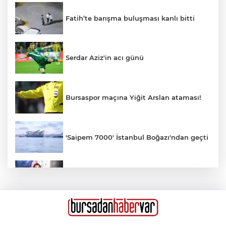
Fatih’te barışma buluşması kanlı bitti
Serdar Aziz'in acı günü
Bursaspor maçına Yiğit Arslan ataması!
'Saipem 7000' İstanbul Boğazı'ndan geçti
ESTETİKTE YENİ AKIM: KIRIŞIKLIK
GELMEDEN ÖNLEM
Otomobil motosikletle çarpıştı: 2'si çocuk
3 yaralı