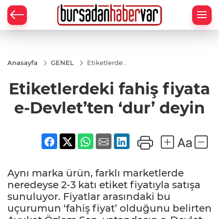
Anasayfa
GENEL
Etiketlerdeki
fahiş fiyata
e-Devlet’ten
Etiketlerdeki fahiş fiyata
‘dur’ deyin
e-Devlet’ten ‘dur’ deyin
Aynı marka ürün, farklı marketlerde
neredeyse 2-3 katı etiket fiyatıyla satışa
sunuluyor. Fiyatlar arasındaki bu
uçurumun ‘fahiş fiyat’ olduğunu belirten