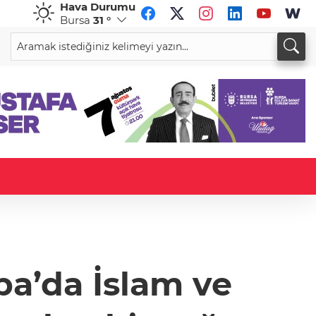
Hava Durumu
Bursa
31 °
CHF
CAD
59,0387
%0,81
34,2187
%0,77
upa’da İslam ve