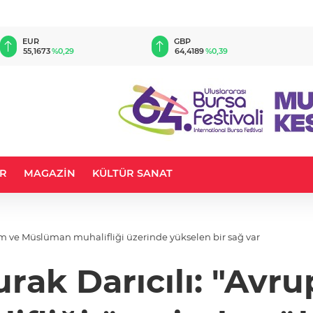
EUR
GBP
55,1673
%0,29
64,4189
%0,39
R
MAGAZİN
KÜLTÜR SANAT
slam ve Müslüman muhalifliği üzerinde yükselen bir sağ var
urak Darıcılı: "Avr