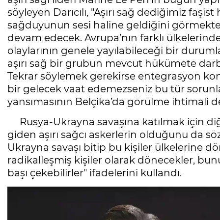
söyleyen Darıcılı, "Aşırı sağ dediğimiz faşist
sağduyunun sesi haline geldiğini görmektey
devam edecek. Avrupa’nın farklı ülkelerind
olaylarının genele yayılabileceği bir durumla
aşırı sağ bir grubun mevcut hükümete darb
Tekrar söylemek gerekirse entegrasyon ko
bir gelecek vaat edemezseniz bu tür sorunlarl
yansımasının Belçika’da görülme ihtimali d
Rusya-Ukrayna savaşına katılmak için diğ
giden aşırı sağcı askerlerin olduğunu da sözl
Ukrayna savaşı bitip bu kişiler ülkelerin
radikalleşmiş kişiler olarak dönecekler, bun
başı çekebilirler" ifadelerini kullandı.