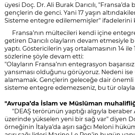
üyesi Doç. Dr. Ali Burak Darıcılı, "Fransa’da
gençlerin de genci. Yani 17 yaşın altındaki
Sisteme entegre edilememişler" ifadelerini 
Fransa’nın mültecileri kendi içine entegr
getiren Darıcılı olayların devam etmesiyle b
yaptı. Göstericilerin yaş ortalamasının 14 il
sözlerine şöyle devam etti:
"Olayların Fransa’nın entegrasyon başarısızl
yansıması olduğunu görüyoruz. Nedeni ise
alamamak. Gençlerin geleceğe dair önemli b
sisteme entegre edemezseniz, bu tür olaylar
"Avrupa’da İslam ve Müslüman muhalifliğ
"DEAŞ terörünün yaptığı algıyla beraber 
üzerinde yükselen yeni bir sağ var" diyen Do
örneğinin İtalya’da aşırı sağcı Meloni hük
aşırı sağı lideri Marine Le Pen’in bugün yap