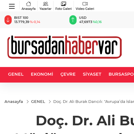
Anasayfa
Yazarlar
Foto Galeri
Video Galeri
BIST 100
USD
13.779,39
%-0,14
47,6973
%0,16
GENEL
EKONOMİ
ÇEVRE
SİYASET
BURSASPO
Anasayfa
GENEL
Doç. Dr. Ali Burak Darıcılı: "Avrupa’da İ
Doç. Dr. Ali B