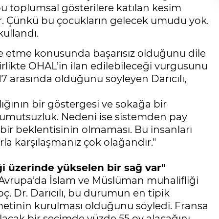
 bu toplumsal gösterilere katılan kesim
ler. Çünkü bu çocukların gelecek umudu yok.
kullandı.
e etme konusunda başarısız olduğunu dile
irlikte OHAL’in ilan edilebileceği vurgusunu
e 17 arasında olduğunu söyleyen Darıcılı,
ığının bir göstergesi ve sokağa bir
 umutsuzluk. Nedeni ise sistemden pay
ir beklentisinin olmaması. Bu insanları
la karşılaşmanız çok olağandır."
i üzerinde yükselen bir sağ var"
Avrupa’da İslam ve Müslüman muhalifliği
ç. Dr. Darıcılı, bu durumun en tipik
ümetinin kurulması olduğunu söyledi. Fransa
ılacak bir seçimde yüzde 55 oy alacağını