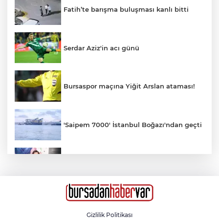
Fatih’te barışma buluşması kanlı bitti
Serdar Aziz'in acı günü
Bursaspor maçına Yiğit Arslan ataması!
'Saipem 7000' İstanbul Boğazı'ndan geçti
ESTETİKTE YENİ AKIM: KIRIŞIKLIK
GELMEDEN ÖNLEM
Otomobil motosikletle çarpıştı: 2'si çocuk
3 yaralı
Gizlilik Politikası