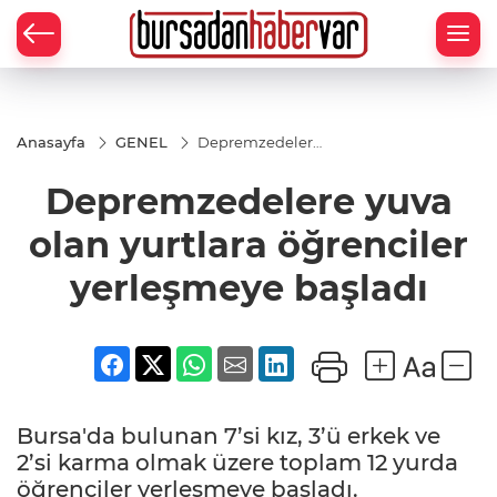
Anasayfa
GENEL
Depremzedelere
yuva olan
yurtlara
Depremzedelere yuva
öğrenciler
yerleşmeye
başladı
olan yurtlara öğrenciler
yerleşmeye başladı
Bursa'da bulunan 7’si kız, 3’ü erkek ve
2’si karma olmak üzere toplam 12 yurda
öğrenciler yerleşmeye başladı.