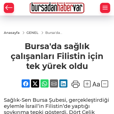
Anasayfa
GENEL
Bursa'da
sağlık
çalışanları
Bursa'da sağlık
Filistin
için tek
yürek
çalışanları Filistin için
oldu
tek yürek oldu
Sağlık-Sen Bursa Şubesi, gerçekleştirdiği
eylemle İsrail’in Filistin’de yaptığı
soykırıma tepki gösterdi. Dört Çelik