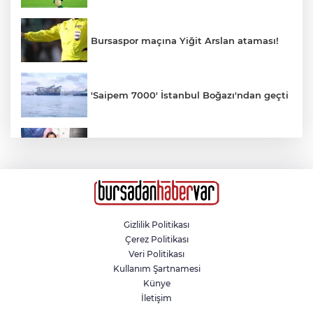
Bursaspor maçına Yiğit Arslan ataması!
'Saipem 7000' İstanbul Boğazı'ndan geçti
ESTETİKTE YENİ AKIM: KIRIŞIKLIK
GELMEDEN ÖNLEM
Otomobil motosikletle çarpıştı: 2'si çocuk
3 yaralı
Gizlilik Politikası
Çerez Politikası
Mahalleyi savaş alanına çevirdi, alkollü
Veri Politikası
kadın sürücü karıştığı kazayı unuttu
Kullanım Şartnamesi
Künye
İletişim
Gönen'de alevlere teslim olan kamyon