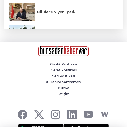
Nilüfer'e 7 yeni park
100 bin forma kampanyasına
Altıeylül'den anlamlı destek
Yeni aldığı motosikletle kaza yapan genç
hayatını kaybetti: O anlar kamerada
Gizlilik Politikası
Çerez Politikası
Uzmanlardan açlık krizini önleyen
Veri Politikası
atıştırmalık önerisi
Kullanım Şartnamesi
Künye
İletişim
Şenliğin En Güzeli Osmangazi’nin
Mahallelerinde Yaşanıyor