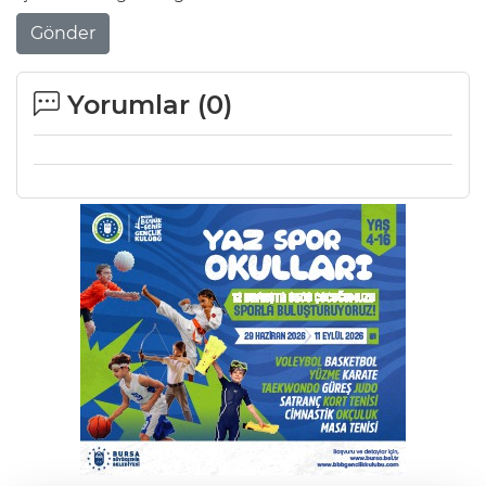
Gönder
Yorumlar (
0
)