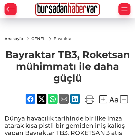
Anasayfa
GENEL
Bayraktar
TB3,
Roketsan
Bayraktar TB3, Roketsan
mühimmatı
ile daha
güçlü
mühimmatı ile daha
güçlü
Dünya havacılık tarihinde bir ilke imza
atarak kısa pistli bir gemiden iniş kalkış
yapan Bayraktar TB3, ROKETSAN 3 atış