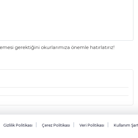
mesi gerektiğini okurlarımıza önemle hatırlatırız!
Gizlilik Politikası
Çerez Politikası
Veri Politikası
Kullanım Şar