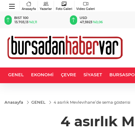
Anasayfa
Yazarlar
Foto Galeri
Video Galeri
BIST 100
USD
13.703,13
%0,11
47,5923
%0,06
GENEL
EKONOMİ
ÇEVRE
SİYASET
BURSASPO
Anasayfa
GENEL
4 asırlık Mevlevihane’de sema gösterisi
4 asırlık 