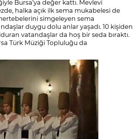
yle Bursa’ya değer kattı. Mevlevi
ezde, halka açık ilk sema mukabelesi de
n mertebelerini simgeleyen sema
daşlar duygu dolu anlar yaşadı. 10 kişiden
uran vatandaşlar da hoş bir seda bıraktı.
rsa Türk Müziği Topluluğu da