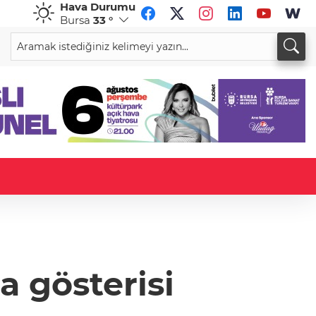
Hava Durumu
Bursa
33 °
CHF
CAD
58,8795
%-0,08
33,9581
%0,04
a gösterisi