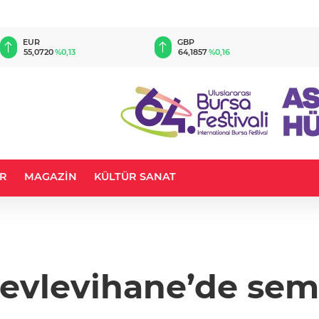
EUR
GBP
55,0720
%0,13
64,1857
%0,16
R
MAGAZİN
KÜLTÜR SANAT
Mevlevihane’de sem