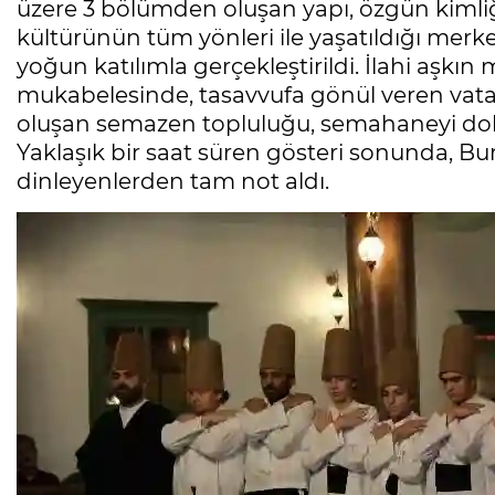
üzere 3 bölümden oluşan yapı, özgün kimliği
kültürünün tüm yönleri ile yaşatıldığı merk
yoğun katılımla gerçekleştirildi. İlahi aşkı
mukabelesinde, tasavvufa gönül veren vatan
oluşan semazen topluluğu, semahaneyi dold
Yaklaşık bir saat süren gösteri sonunda, Bu
dinleyenlerden tam not aldı.