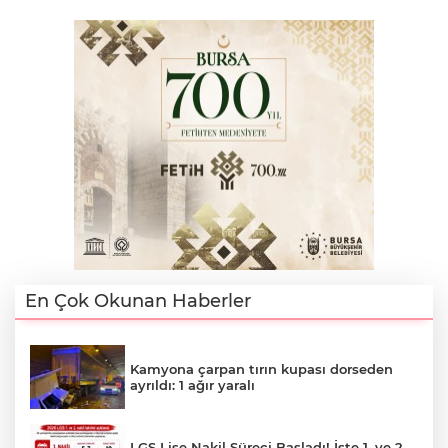
En Çok Okunan Haberler
Kamyona çarpan tırın kupası dorseden
ayrıldı: 1 ağır yaralı
LGS Lise Nakil Süreci Başladı! İşte 1. ve 2.