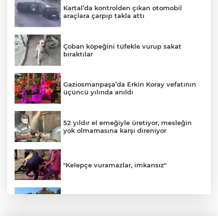
Kartal’da kontrolden çıkan otomobil
araçlara çarpıp takla attı
Çoban köpeğini tüfekle vurup sakat
bıraktılar
Gaziosmanpaşa’da Erkin Koray vefatının
üçüncü yılında anıldı
52 yıldır el emeğiyle üretiyor, mesleğin
yok olmamasına karşı direniyor
"Kelepçe vuramazlar, imkansız"
Orhangazi'deki meslek lisesinin yıkımına
başlandı