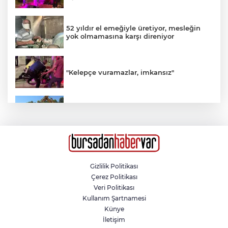
52 yıldır el emeğiyle üretiyor, mesleğin
yok olmamasına karşı direniyor
"Kelepçe vuramazlar, imkansız"
Orhangazi'deki meslek lisesinin yıkımına
başlandı
Kahvehaneye gelen sincabı elleriyle
besledi
Gizlilik Politikası
Çerez Politikası
Veri Politikası
Bursaspor'da Halil Akbunar Gelişmesi
Kullanım Şartnamesi
Künye
İletişim
Susurluk’ta halı saha filesine takılan