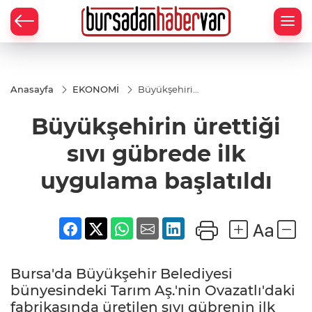
Anasayfa
EKONOMİ
Büyükşehirin
ürettiği sıvı
gübrede ilk
Büyükşehirin ürettiği
uygulama
başlatıldı
sıvı gübrede ilk
uygulama başlatıldı
Bursa'da Büyükşehir Belediyesi
bünyesindeki Tarım Aş.'nin Ovazatlı'daki
fabrikasında üretilen sıvı gübrenin ilk