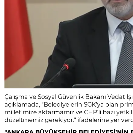
Çalışma ve Sosyal Güvenlik Bakanı Vedat I
açıklamada, "Belediyelerin SGK’ya olan prim bo
milletimize aktarmamız ve CHP’li bazı yetkilile
düzeltmemiz gerekiyor." ifadelerine yer verd
"ANKARA BÜYÜKŞEHİR BELEDİYESİ’NİN B