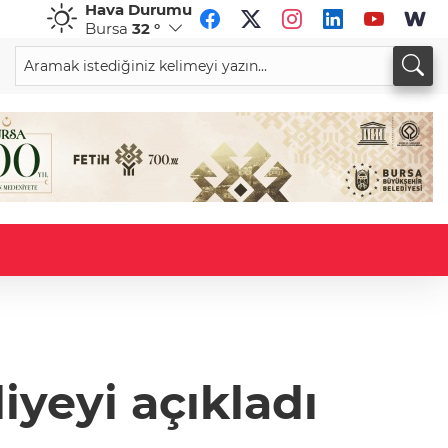
Hava Durumu
Bursa
32 °
CHF
CAD
59,0083
%0,82
34,1883
%0,73
iyeyi açıkladı