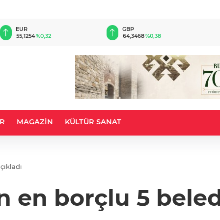
EUR
GBP
55,1254
%0,32
64,3468
%0,38
R
MAGAZİN
KÜLTÜR SANAT
çıkladı
 en borçlu 5 beled