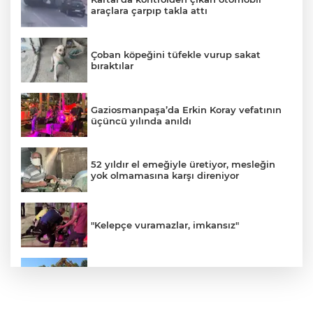
araçlara çarpıp takla attı
Çoban köpeğini tüfekle vurup sakat
bıraktılar
Gaziosmanpaşa’da Erkin Koray vefatının
üçüncü yılında anıldı
52 yıldır el emeğiyle üretiyor, mesleğin
yok olmamasına karşı direniyor
"Kelepçe vuramazlar, imkansız"
Orhangazi'deki meslek lisesinin yıkımına
başlandı