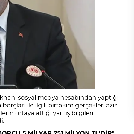
şıkhan, sosyal medya hesabından yaptığı
rçları ile ilgili birtakım gerçekleri aziz
rin ortaya attığı yanlış bilgileri
i.
ORCU 5 MİLYAR 751 MİLYON TL'DİR"