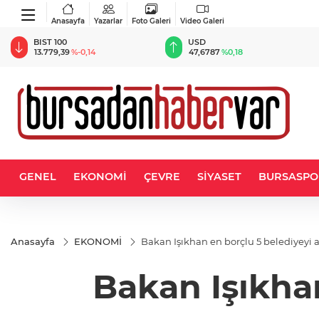
Anasayfa
Yazarlar
Foto Galeri
Video Galeri
BIST 100
USD
13.779,39
%-0,14
47,6787
%0,18
GENEL
EKONOMİ
ÇEVRE
SİYASET
BURSASPO
Anasayfa
EKONOMİ
Bakan Işıkhan en borçlu 5 belediyeyi a
Bakan Işıkhan