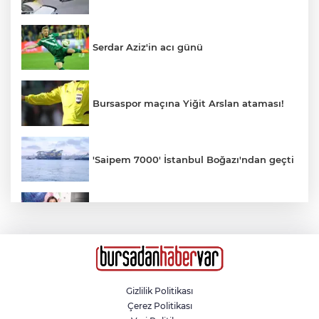
Serdar Aziz'in acı günü
Bursaspor maçına Yiğit Arslan ataması!
'Saipem 7000' İstanbul Boğazı'ndan geçti
ESTETİKTE YENİ AKIM: KIRIŞIKLIK
GELMEDEN ÖNLEM
Otomobil motosikletle çarpıştı: 2'si çocuk
3 yaralı
Gizlilik Politikası
Çerez Politikası