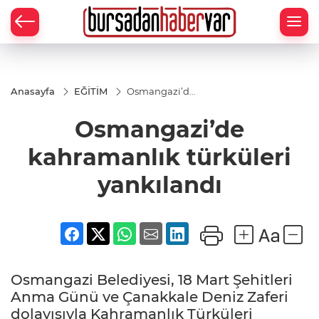
Anasayfa
EĞİTİM
Osmangazi’de
kahramanlık
türküleri
Osmangazi’de
yankılandı
kahramanlık türküleri
yankılandı
Osmangazi Belediyesi, 18 Mart Şehitleri
Anma Günü ve Çanakkale Deniz Zaferi
dolayısıyla Kahramanlık Türküleri