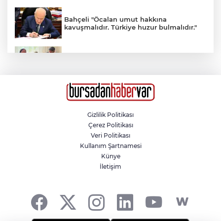
Bahçeli "Öcalan umut hakkına
kavuşmalıdır. Türkiye huzur bulmalıdır."
Adıyaman’da 34 yıl sonra gelen mutluluk
Bardağı masaya sert koyunca kovuldu
Gizlilik Politikası
Çerez Politikası
Fatih’te tarihi haziredeki mezar taşlarını
Veri Politikası
kıran şüpheli yakalandı
Kullanım Şartnamesi
Künye
İletişim
Liselere Geçiş Sistemi (LGS) yerleştirme
sonuçları açıklandı