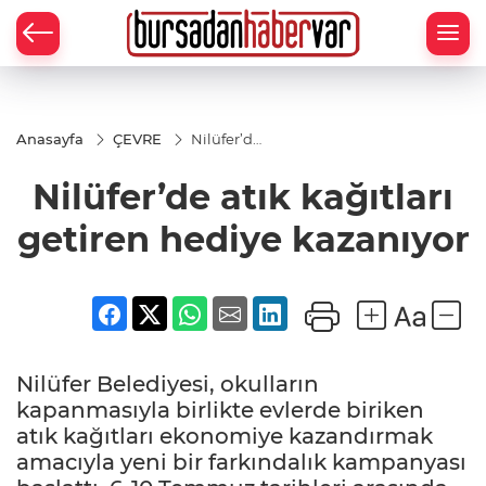
Anasayfa
ÇEVRE
Nilüfer’de
atık
kağıtları
Nilüfer’de atık kağıtları
getiren
hediye
kazanıyor
getiren hediye kazanıyor
Nilüfer Belediyesi, okulların
kapanmasıyla birlikte evlerde biriken
atık kağıtları ekonomiye kazandırmak
amacıyla yeni bir farkındalık kampanyası