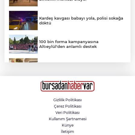
Kardeş kavgası babayı yola, polisi sokağa
döktü
100 bin forma kampanyasına
Altıeylül'den anlamlı destek
Nilüfer'e 7 yeni park
Eskişehir’de kaza sonrası güvenlik
kamerası izlenirken bıçaklı kavga: 2 yaralı
Gizlilik Politikası
Çerez Politikası
Yeni aldığı motosikletle kaza yapan genç
Veri Politikası
hayatını kaybetti: O anlar kamerada
Kullanım Şartnamesi
Künye
İletişim