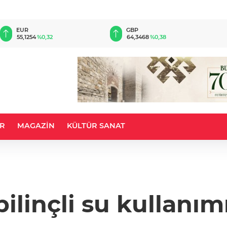
EUR
GBP
55,1254
%0,32
64,3468
%0,38
R
MAGAZİN
KÜLTÜR SANAT
ilinçli su kullanım