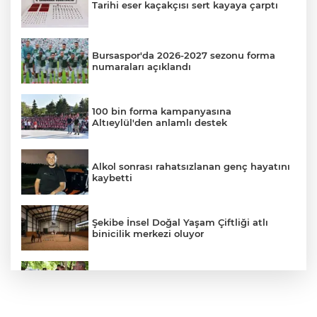
Tarihi eser kaçakçısı sert kayaya çarptı
Bursaspor'da 2026-2027 sezonu forma
numaraları açıklandı
100 bin forma kampanyasına
Altıeylül'den anlamlı destek
Alkol sonrası rahatsızlanan genç hayatını
kaybetti
Şekibe İnsel Doğal Yaşam Çiftliği atlı
binicilik merkezi oluyor
Karacabey Belediyesi'nden metruk
yapılara geçit yok