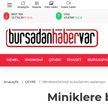
Anasayfa
Yazarlar
Foto Galeri
Video Galeri
BIST 100
USD
13.779,39
%-0,14
47,6787
%0,18
GENEL
EKONOMİ
ÇEVRE
SİYASET
BURSASPO
Anasayfa
ÇEVRE
Miniklere bilinçli su kullanımı aşılanıyor
Miniklere b