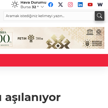
Hava Durumu
Bursa
32 °
CHF
CAD
59,0083
%0,82
34,1883
%0,73
ı aşılanıyor