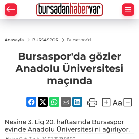
Anasayfa
BURSASPOR
Bursaspor'da
gözler
Anadolu
Bursaspor'da gözler
Üniversitesi
maçında
Anadolu Üniversitesi
maçında
Nesine 3. Lig 20. haftasında Bursaspor
evinde Anadolu Üniversitesi'ni ağırlıyor.
Haber Giriş Tarihi: 14.02.2025 03:00