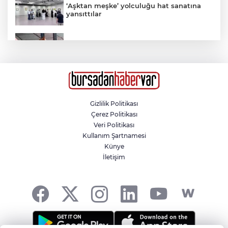
‘Aşktan meşke’ yolculuğu hat sanatına
yansıttılar
Kahvehaneye gelen sincabı elleriyle
besledi
Ablasını kurtarmak için denize giren 19
yaşındaki genç hayatını kaybetti
Gizlilik Politikası
Çerez Politikası
Kumsalın zincirleri kesildi, sahillerdeki
Veri Politikası
malzemeler kaldırıldı
Kullanım Şartnamesi
Künye
İletişim
Ümraniye'de hafif ticari araç ile otomobil
çarpıştı: 4'ü ağır, 6 yaralı