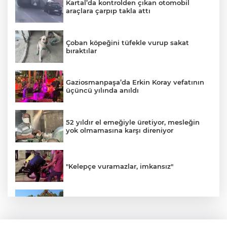
Kartal’da kontrolden çıkan otomobil
araçlara çarpıp takla attı
Çoban köpeğini tüfekle vurup sakat
bıraktılar
Gaziosmanpaşa’da Erkin Koray vefatının
üçüncü yılında anıldı
52 yıldır el emeğiyle üretiyor, mesleğin
yok olmamasına karşı direniyor
"Kelepçe vuramazlar, imkansız"
Orhangazi'deki meslek lisesinin yıkımına
başlandı