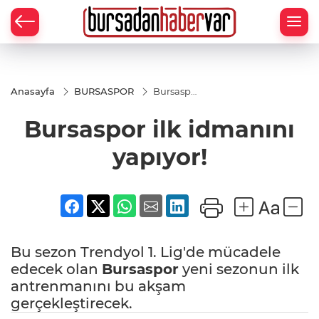
Anasayfa
BURSASPOR
Bursaspor
ilk
idmanını
Bursaspor ilk idmanını
yapıyor!
yapıyor!
Bu sezon Trendyol 1. Lig'de mücadele
edecek olan
Bursaspor
yeni sezonun ilk
antrenmanını bu akşam
gerçekleştirecek.