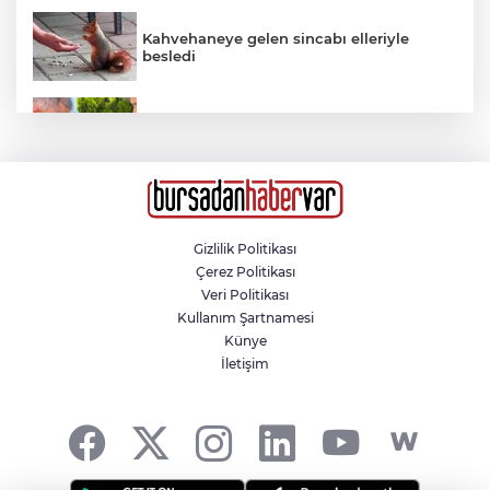
Kahvehaneye gelen sincabı elleriyle
besledi
Susurluk’ta halı saha filesine takılan
karga itfaiye ekiplerince kurtarıldı
Çoban köpeğini tüfekle vurup sakat
bıraktılar
Gizlilik Politikası
Çerez Politikası
ÖZER MATLI’YA KAPALIÇARŞI’DA SEVGİ
Veri Politikası
SELİ
Kullanım Şartnamesi
Künye
İletişim
Osmangazi’de geleceğin yüzücüleri
sertifikalarını aldı