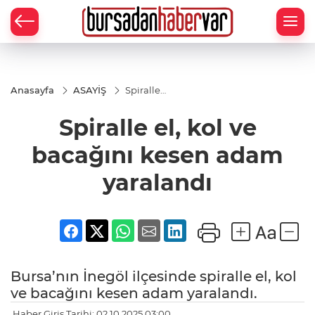
Anasayfa
ASAYİŞ
Spiralle
el, kol ve
bacağını
Spiralle el, kol ve
kesen
adam
yaralandı
bacağını kesen adam
yaralandı
Bursa’nın İnegöl ilçesinde spiralle el, kol
ve bacağını kesen adam yaralandı.
Haber Giriş Tarihi: 02.10.2025 03:00