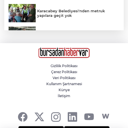
Karacabey Belediyesi'nden metruk
yapılara geçit yok
Mehmet Fuat Gölbaşı, Bursa
Yıldırımspor'da
Şekibe İnsel Doğal Yaşam Çiftliği atlı
binicilik merkezi oluyor
Gizlilik Politikası
Çerez Politikası
Kardeş kavgası babayı yola, polisi sokağa
Veri Politikası
döktü
Kullanım Şartnamesi
Künye
İletişim
Nilüfer'e 7 yeni park