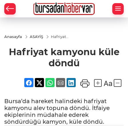
Anasayfa
ASAYİŞ
Hafriyat
kamyonu
küle
Hafriyat kamyonu küle
döndü
döndü
Bursa’da hareket halindeki hafriyat
kamyonu alev topuna döndü. İtfaiye
ekiplerinin müdahale ederek
söndürdüğü kamyon, küle döndü.