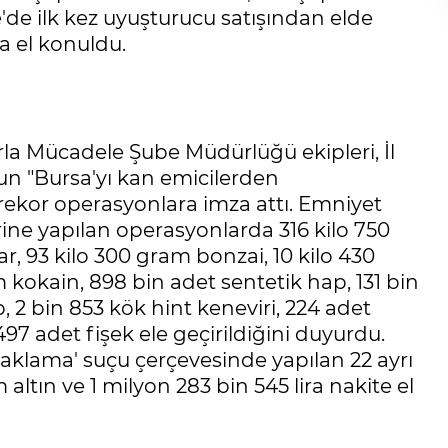
ye'de ilk kez uyuşturucu satışından elde
a el konuldu.
la Mücadele Şube Müdürlüğü ekipleri, İl
n "Bursa'yı kan emicilerden
 rekor operasyonlara imza attı. Emniyet
rine yapılan operasyonlarda 316 kilo 750
, 93 kilo 300 gram bonzai, 10 kilo 430
okain, 898 bin adet sentetik hap, 131 bin
 2 bin 853 kök hint keneviri, 224 adet
497 adet fişek ele geçirildiğini duyurdu.
 aklama' suçu çerçevesinde yapılan 22 ayrı
 altın ve 1 milyon 283 bin 545 lira nakite el