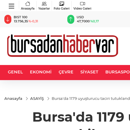
Anasayfa
Yazarlar
Foto Galeri
Video Galeri
BIST 100
USD
13.756,35
%-0,31
47,7000
%0,17
GENEL
EKONOMİ
ÇEVRE
SİYASET
BURSASPO
Anasayfa
ASAYİŞ
Bursa'da 1179 uyuşturucu taciri tutukland
Bursa'da 1179 