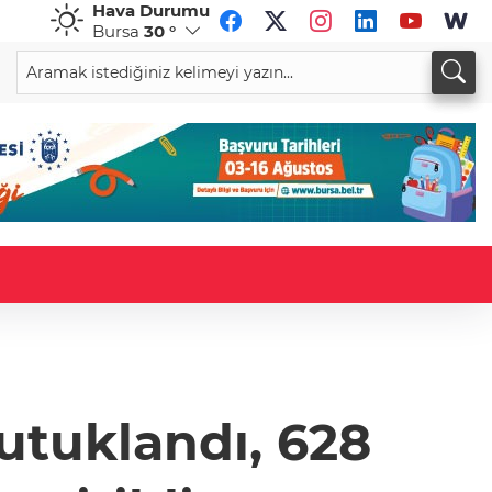
Hava Durumu
Bursa
30 °
CHF
CAD
59,0504
%0,83
34,1868
%0,67
tutuklandı, 628