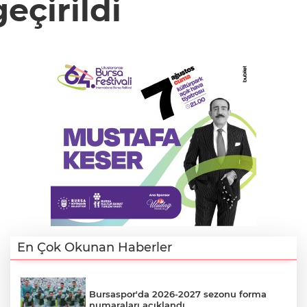
eçirildi
En Çok Okunan Haberler
Bursaspor'da 2026-2027 sezonu forma
numaraları açıklandı