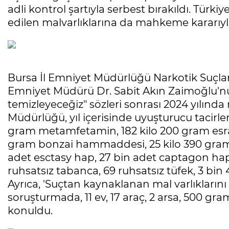
adli kontrol şartıyla serbest bırakıldı. Türki
edilen malvarlıklarına da mahkeme kararıyl
Bursa İl Emniyet Müdürlüğü Narkotik Suçlar
Emniyet Müdürü Dr. Sabit Akın Zaimoğlu'nu
temizleyeceğiz" sözleri sonrası 2024 yılında
Müdürlüğü, yıl içerisinde uyuşturucu tacirle
gram metamfetamin, 182 kilo 200 gram esrar
gram bonzai hammaddesi, 25 kilo 390 gram k
adet esctasy hap, 27 bin adet captagon hap,
ruhsatsız tabanca, 69 ruhsatsız tüfek, 3 bin 
Ayrıca, 'Suçtan kaynaklanan mal varlıklarını
soruşturmada, 11 ev, 17 araç, 2 arsa, 500 gram
konuldu.