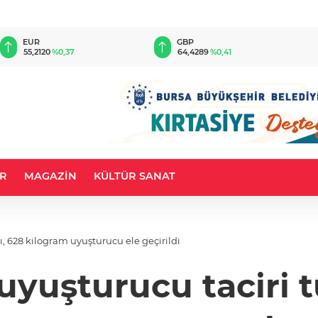
EUR
GBP
55,2120
%0,37
64,4289
%0,41
R
MAGAZİN
KÜLTÜR SANAT
ı, 628 kilogram uyuşturucu ele geçirildi
uyuşturucu taciri 