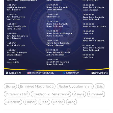
Bursa
Emniyet Müdürlüğü
Radar Uygulamaları
Eds
Ortalama Hız
Elektronik Denetleme
Asayiş
Emniyet
Gündem
Haber
Ceza
Radar
Araç