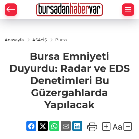
Anasayfa
ASAYİŞ
Bursa
Emniyeti
Duyurdu:
Bursa Emniyeti
Radar ve EDS
Denetimleri
Bu
Duyurdu: Radar ve EDS
Güzergahlarda
Yapılacak
Denetimleri Bu
Güzergahlarda
Yapılacak