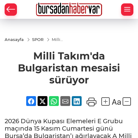
Anasayfa
SPOR
Milli
Takım'da
Bulgaristan
Milli Takım'da
mesaisi
sürüyor
Bulgaristan mesaisi
sürüyor
2026 Dünya Kupası Elemeleri E Grubu
maçında 15 Kasım Cumartesi günü
Bursa’da Bulgaristan’ı ağırlayacak A Milli