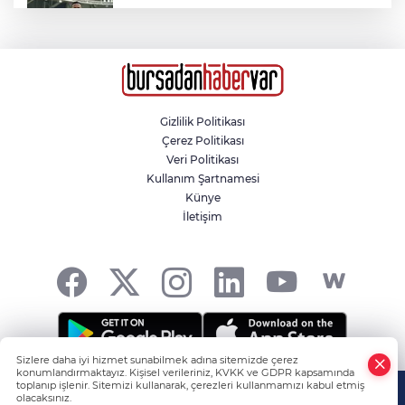
Mehmet Fuat Gölbaşı, Bursa
Yıldırımspor'da
Çoban köpeğini tüfekle vurup sakat
bıraktılar
Gizlilik Politikası
Çerez Politikası
7 yıldır tazminatını alamayan aileden
Veri Politikası
Ankara Büyükşehir Belediyesi’ne tepki
Kullanım Şartnamesi
Künye
İletişim
İnternet kablolarını gündüz vakti kesip
çaldı
Sizlere daha iyi hizmet sunabilmek adına sitemizde çerez
konumlandırmaktayız. Kişisel verileriniz, KVKK ve GDPR kapsamında
Tüm hakkı saklıdır! -
HABER YAZILIMI
ve TURKTICARET.NET
toplanıp işlenir. Sitemizi kullanarak, çerezleri kullanmamızı kabul etmiş
olacaksınız.
projesidir Copyright© 2006-2026 Tüm hakları saklıdır.