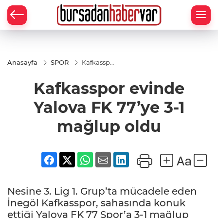
Anasayfa
SPOR
Kafkasspor
evinde
Yalova FK
Kafkasspor evinde
77’ye 3-1
mağlup
oldu
Yalova FK 77’ye 3-1
mağlup oldu
Nesine 3. Lig 1. Grup’ta mücadele eden
İnegöl Kafkasspor, sahasında konuk
ettiği Yalova FK 77 Spor’a 3-1 mağlup