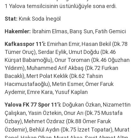
1 Yalova temsilcisinin üstünlüğüyle sona erdi.
Stat:
Kınık Soda İnegöl
Hakemler:
İbrahim Elmas, Barış Sun, Fatih Gemici
Kafkasspor 11’i:
Emirhan Emir, Hasan Bekil (Dk.78
Tümer Oruç), Serdar Eylik, Umut Doğdu (Dk.46
Kürşat Babamoğlu), Onur Toroman (Dk.46 Oğuzhan
Yıldırım), Muhammed Arif Akbaş (Dk.72 Furkan
Bacaklı), Mert Polat Keklik (Dk.62 Tahsin
Hacımustafaoğlu), Metin Esmer, Ömer Faruk
Aydemir, Emre Kara, Yusuf Kaplan
Yalova FK 77 Spor 11’i:
Doğukan Özkan, Nizamettin
Çalışkan, Yasin Öztekin, Onur Arı (Dk.75 Mustafa
Özbay), Mehmet Özdıraz (Dk.88 Ömer Faruk
Özdemir), Behlül Aydın (Dk.75 İzzet Topatar), Murat
Şenel, Hakan Olkan, Murat Akça, Seyit Ahmet Altın,