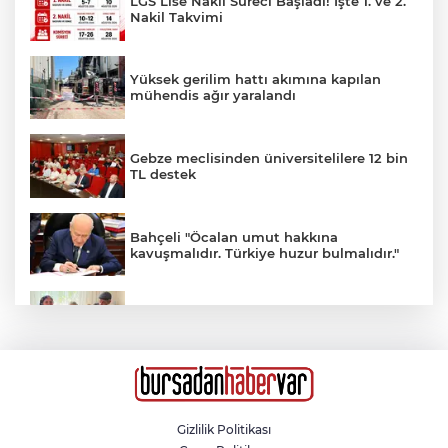
LGS Lise Nakil Süreci Başladı! İşte 1. ve 2.
Nakil Takvimi
Yüksek gerilim hattı akımına kapılan
mühendis ağır yaralandı
Gebze meclisinden üniversitelilere 12 bin
TL destek
Bahçeli "Öcalan umut hakkına
kavuşmalıdır. Türkiye huzur bulmalıdır."
Adıyaman’da 34 yıl sonra gelen mutluluk
Bardağı masaya sert koyunca kovuldu
Gizlilik Politikası