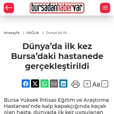
Anasayfa
SAĞLIK
Dünya’da ilk
kez Bursa’daki
hastanede
Dünya’da ilk kez
gerçekleştirildi
Bursa’daki hastanede
gerçekleştirildi
Bursa Yüksek İhtisas Eğitim ve Araştırma
Hastanesi’nde kalp kapakçığında kaçak
olan hasta, dünyada ilk kez uygulanan