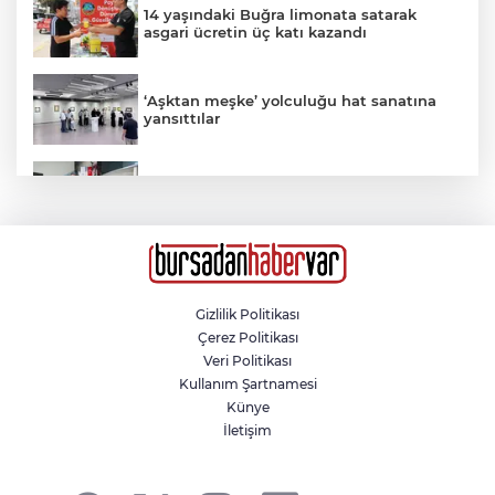
14 yaşındaki Buğra limonata satarak
asgari ücretin üç katı kazandı
‘Aşktan meşke’ yolculuğu hat sanatına
yansıttılar
Osmangazi’de geleceğin yüzücüleri
sertifikalarını aldı
Susurluk’ta halı saha filesine takılan
karga itfaiye ekiplerince kurtarıldı
Gizlilik Politikası
Çerez Politikası
Kahvehaneye gelen sincabı elleriyle
Veri Politikası
besledi
Kullanım Şartnamesi
Künye
İletişim
ÖZER MATLI’YA KAPALIÇARŞI’DA SEVGİ
SELİ