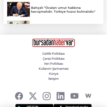
Bahçeli "Öcalan umut hakkına
kavuşmalıdır. Türkiye huzur bulmalıdır."
Adıyaman’da 34 yıl sonra gelen mutluluk
Bardağı masaya sert koyunca kovuldu
Gizlilik Politikası
Çerez Politikası
Fatih’te tarihi haziredeki mezar taşlarını
Veri Politikası
kıran şüpheli yakalandı
Kullanım Şartnamesi
Künye
İletişim
Liselere Geçiş Sistemi (LGS) yerleştirme
sonuçları açıklandı