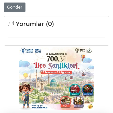
Gönder
Yorumlar (
0
)