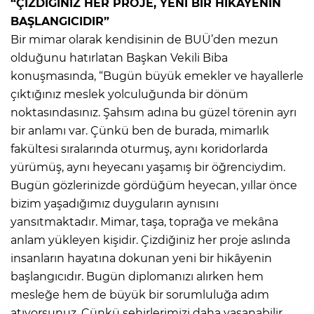
“ÇİZDİĞİNİZ HER PROJE, YENİ BİR HİKÂYENİN
BAŞLANGICIDIR”
Bir mimar olarak kendisinin de BUÜ’den mezun
olduğunu hatırlatan Başkan Vekili Biba
konuşmasında, “Bugün büyük emekler ve hayallerle
çıktığınız meslek yolculuğunda bir dönüm
noktasındasınız. Şahsım adına bu güzel törenin ayrı
bir anlamı var. Çünkü ben de burada, mimarlık
fakültesi sıralarında oturmuş, aynı koridorlarda
yürümüş, aynı heyecanı yaşamış bir öğrenciydim.
Bugün gözlerinizde gördüğüm heyecan, yıllar önce
bizim yaşadığımız duyguların aynısını
yansıtmaktadır. Mimar, taşa, toprağa ve mekâna
anlam yükleyen kişidir. Çizdiğiniz her proje aslında
insanların hayatına dokunan yeni bir hikâyenin
başlangıcıdır. Bugün diplomanızı alırken hem
mesleğe hem de büyük bir sorumluluğa adım
atıyorsunuz. Çünkü şehirlerimizi daha yaşanabilir,