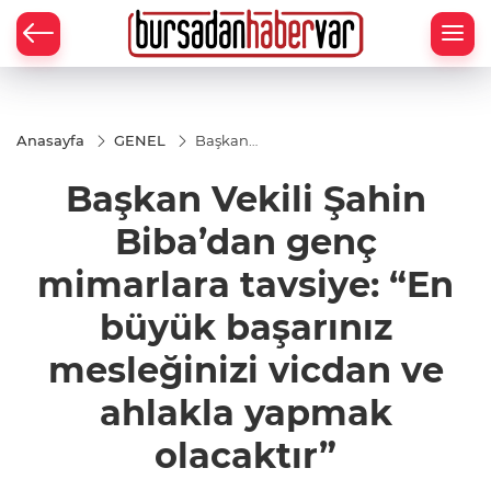
Anasayfa
GENEL
Başkan
Vekili Şahin
Biba’dan
Başkan Vekili Şahin
genç
mimarlara
tavsiye: “En
Biba’dan genç
büyük
başarınız
mimarlara tavsiye: “En
mesleğinizi
vicdan ve
büyük başarınız
ahlakla
yapmak
olacaktır”
mesleğinizi vicdan ve
ahlakla yapmak
olacaktır”