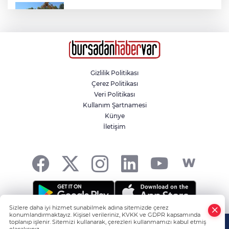
Orhangazi'deki meslek lisesinin yıkımına
başlandı
Kahvehaneye gelen sincabı elleriyle
besledi
Gizlilik Politikası
Çerez Politikası
Veri Politikası
Bursaspor'da Halil Akbunar Gelişmesi
Kullanım Şartnamesi
Künye
İletişim
Susurluk’ta halı saha filesine takılan
karga itfaiye ekiplerince kurtarıldı
Sizlere daha iyi hizmet sunabilmek adına sitemizde çerez
konumlandırmaktayız. Kişisel verileriniz, KVKK ve GDPR kapsamında
Tüm hakkı saklıdır! -
HABER YAZILIMI
ve TURKTICARET.NET
toplanıp işlenir. Sitemizi kullanarak, çerezleri kullanmamızı kabul etmiş