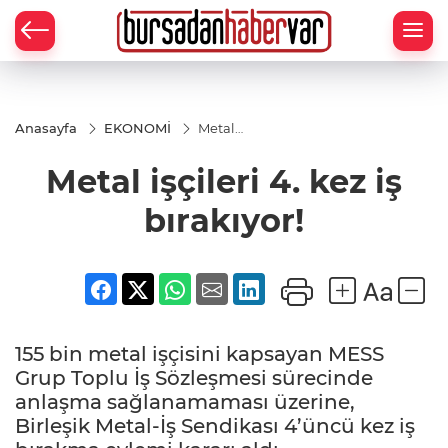
Anasayfa
EKONOMİ
Metal
işçileri 4.
kez iş
Metal işçileri 4. kez iş
bırakıyor!
bırakıyor!
155 bin metal işçisini kapsayan MESS
Grup Toplu İş Sözleşmesi sürecinde
anlaşma sağlanamaması üzerine,
Birleşik Metal-İş Sendikası 4’üncü kez iş