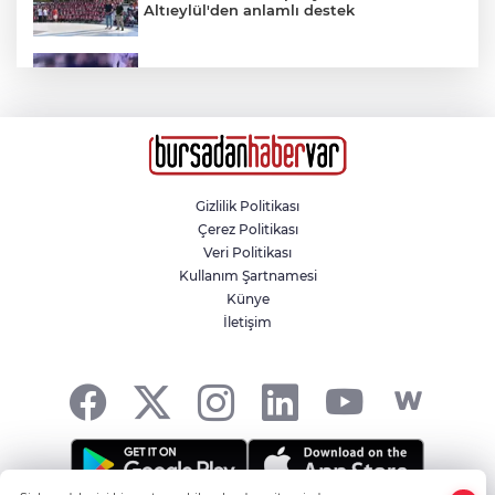
Altıeylül'den anlamlı destek
Eskişehir’de kaza sonrası güvenlik
kamerası izlenirken bıçaklı kavga: 2 yaralı
Şenliğin En Güzeli Osmangazi’nin
Mahallelerinde Yaşanıyor
Gizlilik Politikası
Çerez Politikası
Uzmanlardan açlık krizini önleyen
Veri Politikası
atıştırmalık önerisi
Kullanım Şartnamesi
Künye
İletişim
Vatandaşlara zorla hesap açtırıp kara
para aklayan şahıslara baskın