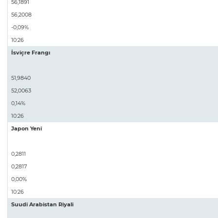
56,1891
56,2008
-0,09%
10:26
İsviçre Frangı
51,9840
52,0063
0,14%
10:26
Japon Yeni
0,2811
0,2817
0,00%
10:26
Suudi Arabistan Riyali