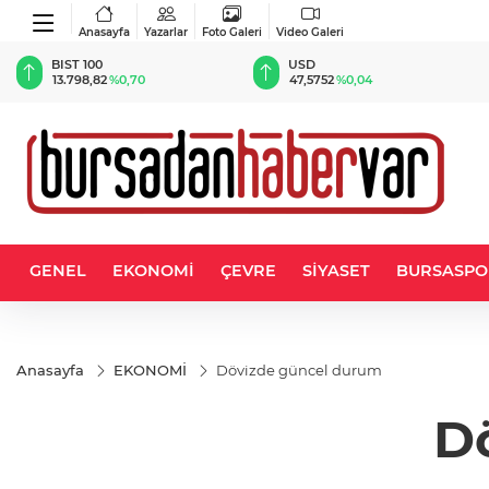
Anasayfa
Yazarlar
Foto Galeri
Video Galeri
BIST 100
USD
13.798,82
%0,70
47,5752
%0,04
GENEL
EKONOMİ
ÇEVRE
SİYASET
BURSASPO
Anasayfa
EKONOMİ
Dövizde güncel durum
D