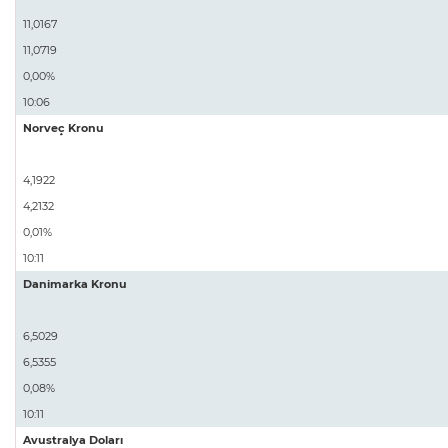
11,0167
11,0719
0,00%
10:06
Norveç Kronu
4,1922
4,2132
0,01%
10:11
Danimarka Kronu
6,5029
6,5355
0,08%
10:11
Avustralya Doları