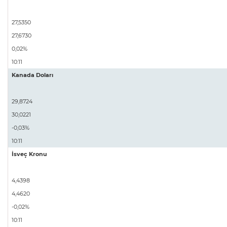
27,5350
27,6730
0,02%
10:11
Kanada Doları
29,8724
30,0221
-0,03%
10:11
İsveç Kronu
4,4398
4,4620
-0,02%
10:11