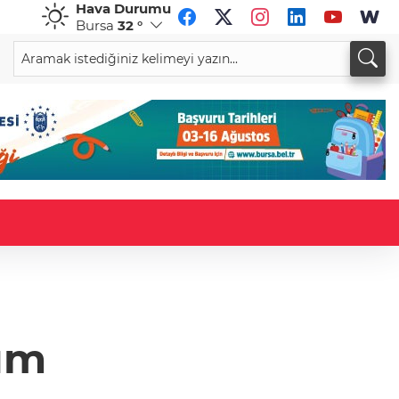
Hava Durumu
Bursa
32 °
CHF
CAD
58,5253
%0,11
33,9387
%0,09
um