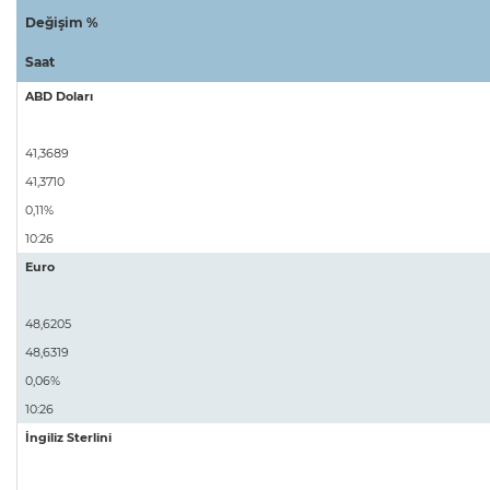
Değişim %
Saat
ABD Doları
41,3689
41,3710
0,11%
10:26
Euro
48,6205
48,6319
0,06%
10:26
İngiliz Sterlini