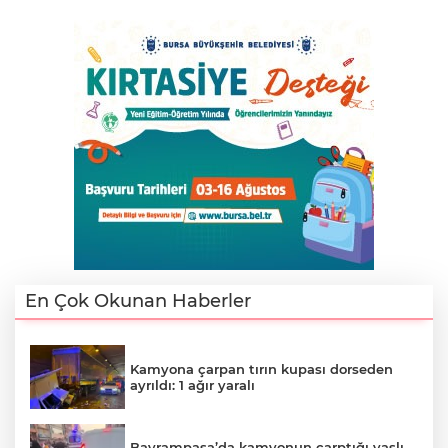
En Çok Okunan Haberler
Kamyona çarpan tırın kupası dorseden
ayrıldı: 1 ağır yaralı
Bayrampaşa’da kamyonun çarptığı yaşlı