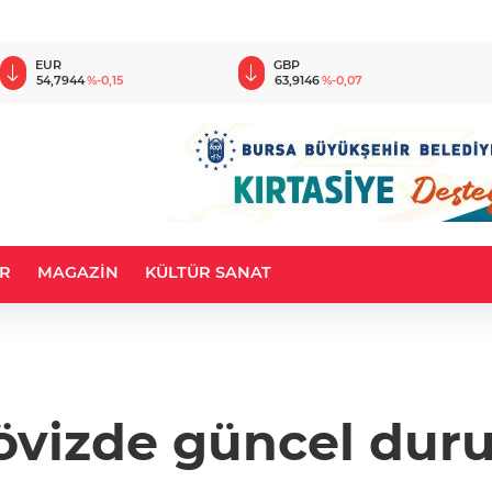
EUR
GBP
54,7944
%-0,15
63,9146
%-0,07
R
MAGAZİN
KÜLTÜR SANAT
övizde güncel dur