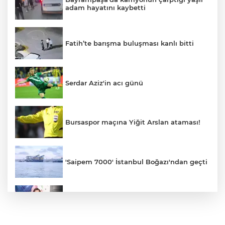
adam hayatını kaybetti
Fatih’te barışma buluşması kanlı bitti
Serdar Aziz'in acı günü
Bursaspor maçına Yiğit Arslan ataması!
'Saipem 7000' İstanbul Boğazı'ndan geçti
ESTETİKTE YENİ AKIM: KIRIŞIKLIK
GELMEDEN ÖNLEM